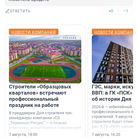
+0
–1
ОТВЕТИТЬ
НОВОСТИ КОМПАНИЙ
НОВОСТИ КОМПАНИ
Строители «Образцовых
ГЭС, марки, искус
кварталов» встречают
ВВП: в ГК «ПСК» р
профессиональный
об истории Дня с
праздник на работе
2026-й — юбилейный го
профессионального пр
В преддверии Дня строителя топ-
строителей. 9 августа 2
менеджеры компании «СЗ
строителя будет отмечат
„Терминал-Ресурс“ — о планах
раз. В ГК «ПСК» напомни
компании, испытаниях и поводах для
появился праздник и к
осторожного оптимизма.
7 августа, 18:00
7 августа, 16:20
поменялась роль строит