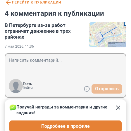
ПЕРЕЙТИ К ПУБЛИКАЦИИ
4 комментария к публикации
В Петербурге из-за работ
ограничат движение в трех
районах
7 мая 2026, 11:36
Гость
Войти
Отправить
Получай награды за комментарии и другие 
Гость
7 мая, 13:22
задания!
как вы уже задолбали со своим газмясом!!! сколько 
Подробнее в профиле
лет ещё будете издеваться?!!!