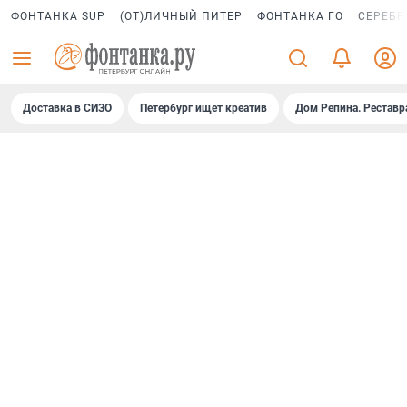
ФОНТАНКА SUP
(ОТ)ЛИЧНЫЙ ПИТЕР
ФОНТАНКА ГО
СЕРЕБР
Доставка в СИЗО
Петербург ищет креатив
Дом Репина. Реставр