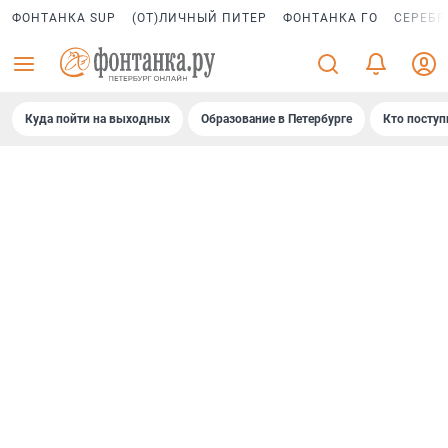
ФОНТАНКА SUP
(ОТ)ЛИЧНЫЙ ПИТЕР
ФОНТАНКА ГО
СЕРЕБР
Куда пойти на выходных
Образование в Петербурге
Кто поступ