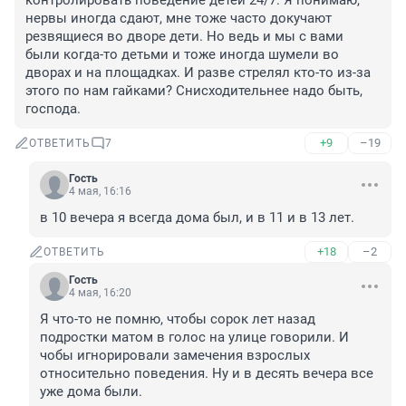
контролировать поведение детей 24/7. Я понимаю, 
нервы иногда сдают, мне тоже часто докучают 
резвящиеся во дворе дети. Но ведь и мы с вами 
были когда-то детьми и тоже иногда шумели во 
дворах и на площадках. И разве стрелял кто-то из-за 
этого по нам гайками? Снисходительнее надо быть, 
господа.
+9
–19
ОТВЕТИТЬ
7
Гость
4 мая, 16:16
в 10 вечера я всегда дома был, и в 11 и в 13 лет.
+18
–2
ОТВЕТИТЬ
Гость
4 мая, 16:20
Я что-то не помню, чтобы сорок лет назад 
подростки матом в голос на улице говорили. И 
чобы игнорировали замечения взрослых 
относительно поведения. Ну и в десять вечера все 
уже дома были.