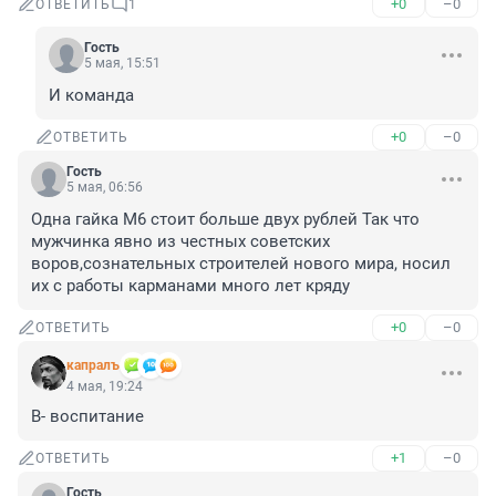
+0
–0
ОТВЕТИТЬ
1
Гость
5 мая, 15:51
И команда
+0
–0
ОТВЕТИТЬ
Гость
5 мая, 06:56
Одна гайка М6 стоит больше двух рублей Так что 
мужчинка явно из честных советских 
воров,сознательных строителей нового мира, носил 
их с работы карманами много лет кряду
+0
–0
ОТВЕТИТЬ
капралъ
4 мая, 19:24
В- воспитание
+1
–0
ОТВЕТИТЬ
Гость