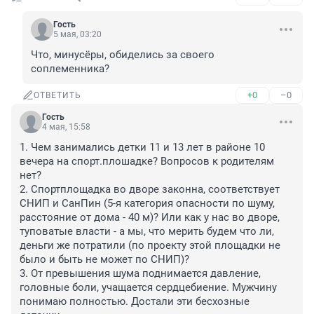
Гость
5 мая, 03:20
Что, минусёры, обиделись за своего 
соплеменника?
+0
–0
ОТВЕТИТЬ
Гость
4 мая, 15:58
1. Чем занимались детки 11 и 13 лет в районе 10 
вечера на спорт.плошадке? Вопросов к родителям 
нет? 

2. Спортплощадка во дворе законна, соответствует 
СНИП и СанПин (5-я категория опасности по шуму, 
расстояние от дома - 40 м)? Или как у нас во дворе, 
туповатые власти - а мы, что мерить будем что ли, 
деньги же потратили (по проекту этой площадки не 
было и быть не может по СНИП)?

3. От превышения шума поднимается давление, 
головные боли, учащается сердцебиение. Мужчину 
понимаю полностью. Достали эти бесхозные 