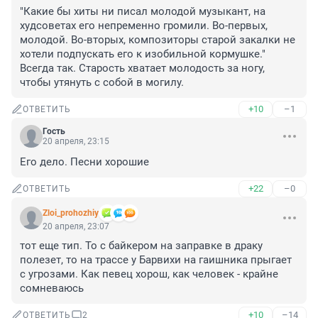
"Какие бы хиты ни писал молодой музыкант, на 
худсоветах его непременно громили. Во-первых, 
молодой. Во-вторых, композиторы старой закалки не 
хотели подпускать его к изобильной кормушке." 
Всегда так. Старость хватает молодость за ногу, 
чтобы утянуть с собой в могилу.
+10
–1
ОТВЕТИТЬ
Гость
20 апреля, 23:15
Его дело. Песни хорошие
+22
–0
ОТВЕТИТЬ
Zloi_prohozhiy
20 апреля, 23:07
тот еще тип. То с байкером на заправке в драку 
полезет, то на трассе у Барвихи на гаишника прыгает 
с угрозами. Как певец хорош, как человек - крайне 
сомневаюсь
+10
–14
ОТВЕТИТЬ
2