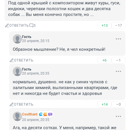
Под одной крышей с композитором живут куры, гуси, 
индюки, черепахи полсотни кошек и два десятка 
собак ... Вы меня конечно простите, но ...
+13
–17
ОТВЕТИТЬ
5
Гость
20 апреля, 20:15
Образное мышление? Не, я чел конкретный!
+6
–1
ОТВЕТИТЬ
Гость
20 апреля, 20:35
нормально, душевно. не как у синих чулков с 
залитыми химией, вылизанными квартирами, где 
нет и никогда не будет счастья и здоровья
+14
–0
ОТВЕТИТЬ
Coulthard
20 апреля, 20:35
Ага, на десяти сотках. У меня, например, такой же 