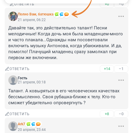
+0
–0
ОТВЕТИТЬ
Полно Вам, батюшка
21 апреля, 06:22
Давайте так, это действительно талант! Песни 
мелодичные! Когда дочь моя была младенцем-много 
и часто плакала...Однажды нам посоветовали 
включить музыку Антонова, когда убаюкивали. И да, 
помогло! Плачущий младенец сразу замолкал при 
первом же включении.
+14
–1
ОТВЕТИТЬ
Гость
21 апреля, 00:18
Талант. А ковыряться в его человеческих качествах 
бессмысленно. Своя рубашка-ближе к телу. Кто-то 
сможет убедительно опровергнуть ?
+8
–0
ОТВЕТИТЬ
Ark7
20 апреля, 23:44