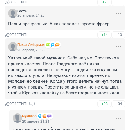
+7
–1
ОТВЕТИТЬ
Гость
20 апреля, 21:27
Песни прекрасные. А как человек- просто фраер
+14
–10
ОТВЕТИТЬ
Павел Либерман
20 апреля, 20:58
Хитренький такой мужичок. Себе на уме. Простачком 
прикидывается. После Градского всё никак 
наследство поделить не могут - недвижка и купюры 
из каждого утюга. Не думаю, что этот паренёк из 
Молодечно беднее. Когда у этого делить начнут, тогда 
и узнаем правду. Простите за цинизм, но не слышал, 
чтобы Юра хоть копейку на благотворительность дал.
+23
–34
ОТВЕТИТЬ
6
муматор
20 апреля, 21:24
он их честно заработал и его право делть с ними, 