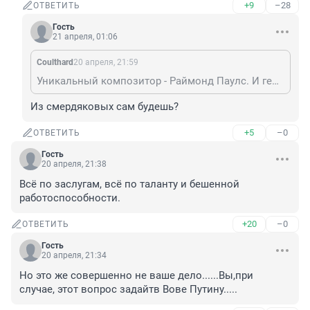
+9
–28
ОТВЕТИТЬ
Гость
21 апреля, 01:06
Coulthard
20 апреля, 21:59
Уникальный композитор - Раймонд Паулс. И гений в музыке, и человек приличный, а этот пиджачник - такое.
Из смердяковых сам будешь?
+5
–0
ОТВЕТИТЬ
Гость
20 апреля, 21:38
Всё по заслугам, всё по таланту и бешенной 
работоспособности.
+20
–0
ОТВЕТИТЬ
Гость
20 апреля, 21:34
Но это же совершенно не ваше дело......Вы,при 
случае, этот вопрос задайтв Вове Путину.....