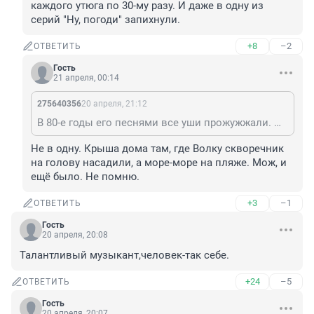
каждого утюга по 30-му разу. И даже в одну из 
серий "Ну, погоди" запихнули.
+8
–2
ОТВЕТИТЬ
Гость
21 апреля, 00:14
275640356
20 апреля, 21:12
В 80-е годы его песнями все уши прожужжали. Приезжаешь на пляж в Кавголово, а там из каждого утюга по 30-му разу. И даже в одну из серий "Ну, погоди" запихнули.
Не в одну. Крыша дома там, где Волку скворечник 
на голову насадили, а море-море на пляже. Мож, и 
ещё было. Не помню.
+3
–1
ОТВЕТИТЬ
Гость
20 апреля, 20:08
Талантливый музыкант,человек-так себе.
+24
–5
ОТВЕТИТЬ
Гость
20 апреля, 20:07