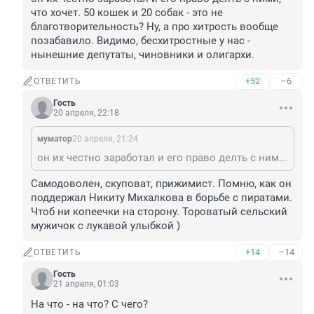
что хочет. 50 кошек и 20 собак - это не 
благотворительность? Ну, а про хитрость вообще 
позабавило. Видимо, бесхитростные у нас - 
нынешние депутаты, чиновники и олигархи.
+52
–6
ОТВЕТИТЬ
Гость
20 апреля, 22:18
муматор
20 апреля, 21:24
он их честно заработал и его право делть с ними, что хочет. 50 кошек и 20 собак - это не благотворительность? Ну, а про хитрость вообще позабавило. Видимо, бесхитростные у нас - нынешние депутаты, чиновники и олигархи.
Самодоволен, скуповат, прижимист. Помню, как он 
поддержал Никиту Михалкова в борьбе с пиратами. 
Чтоб ни копеечки на сторону. Тороватый сельский 
мужичок с лукавой улыбкой )
+14
–14
ОТВЕТИТЬ
Гость
21 апреля, 01:03
На что - на что? С чего?
