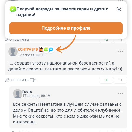
17 апреля, 01:20
Получай награды за комментарии и другие 
С такими "конгрессменами" долго ли США протянут? 
задания!
Хотя, как утверждал Задорнов - у них свои 
особенности.., но всё же, это же уровень Терешковой 
Подробнее в профиле
с мешками писем! )
+2
–1
ОТВЕТИТЬ
KOHTPASPB
17 апреля, 00:16
"... создает угрозу национальной безопасности", а 
давайте секреты пентагона расскажем всему миру! :))
+3
–1
ОТВЕТИТЬ
2
Гость
17 апреля, 00:19
Все секреты Пентагона в лучшем случае связаны с 
делом Эпштейна, но это для любителей клубнички. 
Мне такие секреты, кто с кем в джакузи мылся не 
интересны.