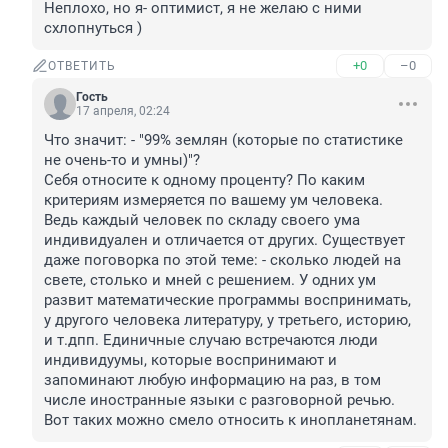
Неплохо, но я- оптимист, я не желаю с ними 
схлопнуться )
+0
–0
ОТВЕТИТЬ
Гость
17 апреля, 02:24
Что значит: - "99% землян (которые по статистике 
не очень-то и умны)"?

Себя относите к одному проценту? По каким 
критериям измеряется по вашему ум человека. 
Ведь каждый человек по складу своего ума 
индивидуален и отличается от других. Существует 
даже поговорка по этой теме: - сколько людей на 
свете, столько и мней с решением. У одних ум 
развит математические программы воспринимать, 
у другого человека литературу, у третьего, историю, 
и т.дпп. Единичные случаю встречаются люди 
индивидуумы, которые воспринимают и 
запоминают любую информацию на раз, в том 
числе иностранные языки с разговорной речью. 
Вот таких можно смело относить к инопланетянам.