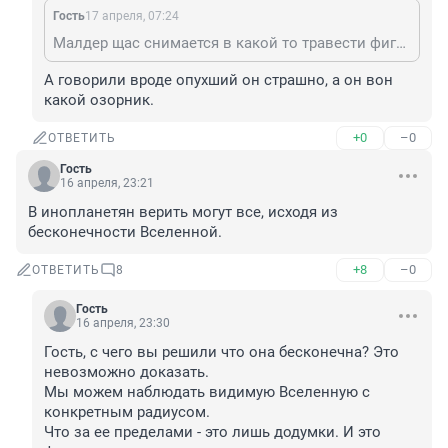
Гость
17 апреля, 07:24
Малдер щас снимается в какой то травести фигне, фотки видел вк)
А говорили вроде опухший он страшно, а он вон 
какой озорник.
+0
–0
ОТВЕТИТЬ
Гость
16 апреля, 23:21
В инопланетян верить могут все, исходя из 
бесконечности Вселенной.
+8
–0
ОТВЕТИТЬ
8
Гость
16 апреля, 23:30
Гость, с чего вы решили что она бесконечна? Это 
невозможно доказать.

Мы можем наблюдать видимую Вселенную с 
конкретным радиусом. 

Что за ее пределами - это лишь додумки. И это 