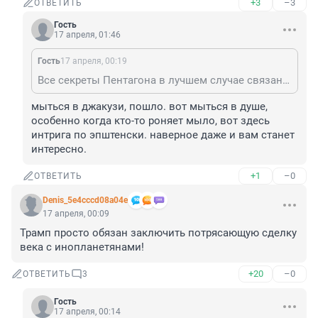
+3
–3
ОТВЕТИТЬ
Гость
17 апреля, 01:46
Гость
17 апреля, 00:19
Все секреты Пентагона в лучшем случае связаны с делом Эпштейна, но это для любителей клубнички. Мне такие секреты, кто с кем в джакузи мылся не интересны.
мыться в джакузи, пошло. вот мыться в душе, 
особенно когда кто-то роняет мыло, вот здесь 
интрига по эпштенски. наверное даже и вам станет 
интересно.
+1
–0
ОТВЕТИТЬ
Denis_5e4cccd08a04e
17 апреля, 00:09
Трамп просто обязан заключить потрясающую сделку 
века с инопланетянами!
+20
–0
ОТВЕТИТЬ
3
Гость
17 апреля, 00:14