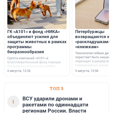
ГК «А101» и фонд «НИКА»
Петербуржцы
объединяют усилия для
возвращаются к
защиты животных в рамках
«раскладушкам» 
программы
«книжкам»
биоразнообразия
Технология гибких дисп
перестает быть нишевы
Группа компаний «А101» и
переходит в разряд вос
Благотворительный фонд помощи
повседневных решений
бездомным животным «НИКА»
заключили соглашение о
6 августа, 12:26
5 августа, 13:56
стратегическом сотрудничестве.
ТОП 5
ВСУ ударили дронами и
1
ракетами по одиннадцати
регионам России. Власти