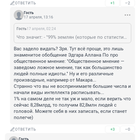
+1
–2
ОТВЕТИТЬ
Гость
17 апреля, 13:16
Гость
17 апреля, 02:24
Что значит: - "99% землян (которые по статистике не очень-то и умны)"? Себя относите к одному проценту? По каким критериям измеряется по вашему ум человека. Ведь каждый человек по складу своего ума индивидуален и отличается от других. Существует даже поговорка по этой теме: - сколько людей на свете, столько и мней с решением. У одних ум развит математические программы воспринимать, у другого человека литературу, у третьего, историю, и т.дпп. Единичные случаю встречаются люди индивидуумы, которые воспринимают и запоминают любую информацию на раз, в том числе иностранные языки с разговорной речью. Вот таких можно смело относить к инопланетянам.
Вас задело видать? Зря. Тут всё проще, это лишь 
знаменитое обобщение Эдгара Аллана По про 
общественное мнение: "Общественное мнение — 
заведомо ложное мнение, так как большинство 
людей полные идиоты." Ну и его различные 
производные, например от Макара...

Странно что вы не воспринимаете большие числа и 
начали виды интеллекта расписывать...

1% на самом деле не так уж и мало, если верить что 
сейчас 8,28млрд, то получим 82,8млн людей с 
головой. Можете себя в них записать, если станет 
полегче)
+3
–0
ОТВЕТИТЬ
Гость