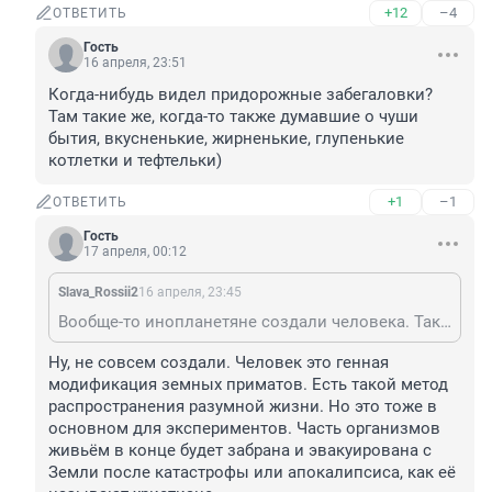
+12
–4
ОТВЕТИТЬ
Гость
16 апреля, 23:51
Когда-нибудь видел придорожные забегаловки? 
Там такие же, когда-то также думавшие о чуши 
бытия, вкусненькие, жирненькие, глупенькие 
котлетки и тефтельки)
+1
–1
ОТВЕТИТЬ
Гость
17 апреля, 00:12
Slava_Rossii2
16 апреля, 23:45
Вообще-то инопланетяне создали человека. Так говорят многие религии. Следов пребывания сколько угодно, вся древняя полигоналка - это от них.
Ну, не совсем создали. Человек это генная 
модификация земных приматов. Есть такой метод 
распространения разумной жизни. Но это тоже в 
основном для экспериментов. Часть организмов 
живьём в конце будет забрана и эвакуирована с 
Земли после катастрофы или апокалипсиса, как её 