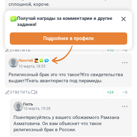
сплошной, короче.
+14
–0
ОТВЕТИТЬ
Получай награды за комментарии и другие 
задания!
Гость
10 марта, 19:49
Подробнее в профиле
любовь не знает границ...счастье ждет их в Египте
+10
–0
ОТВЕТИТЬ
Леонтий
10 марта, 18:55
Религиозный брак это что такое?Кто свидетельства 
выдает?Гнать авантюриста под пирамиды.
+24
–0
ОТВЕТИТЬ
8
Гость
10 марта, 19:28
Поинтересуйтесь у вашего обожаемого Рамзана 
Ахматовича. Он вам объяснит что такое 
религиозный брак в России.