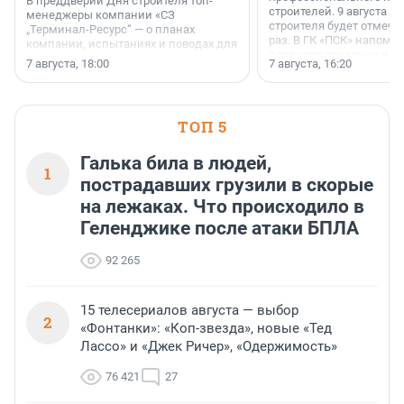
В преддверии Дня строителя топ-
строителей. 9 августа 2
менеджеры компании «СЗ
строителя будет отмечат
„Терминал-Ресурс“ — о планах
раз. В ГК «ПСК» напомни
компании, испытаниях и поводах для
появился праздник и к
осторожного оптимизма.
7 августа, 18:00
7 августа, 16:20
поменялась роль строит
ТОП 5
Галька била в людей,
1
пострадавших грузили в скорые
на лежаках. Что происходило в
Геленджике после атаки БПЛА
92 265
15 телесериалов августа — выбор
2
«Фонтанки»: «Коп-звезда», новые «Тед
Лассо» и «Джек Ричер», «Одержимость»
76 421
27