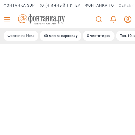
ФОНТАНКА SUP
(ОТ)ЛИЧНЫЙ ПИТЕР
ФОНТАНКА ГО
СЕРЕБР
Фонтан на Неве
40 млн за парковку
О чистоте рек
Топ-10, 