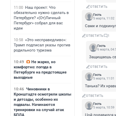
ОТВЕТИТЬ
11:00
Наш проект: Что
обязательно нужно сделать в
Гость
Петербурге? «(От)Личный
5 марта, 11:02
Петербург» собрал для вас
Сами и подкинул
идеи
ОТВЕТИТЬ
1
10:58
«Это несправедливо»:
Трамп подписал указы против
Гость
6 марта, 04:
родильного туризма
Защищаешь св
10:49
Не жарко, но
комфортно: погода в
ОТВЕТИТЬ
Петербурге на предстоящие
Гость
выходные
5 марта, 11:01
Танька? Их нрав
10:46
Чиновники в
Кронштадте осмотрели школы
ОТВЕТИТЬ
и детсады, особенно их
Гость
подвалы. Начинаются
5 марта, 10:59
тренировки на случай атак
БПЛА
Цой подавился 