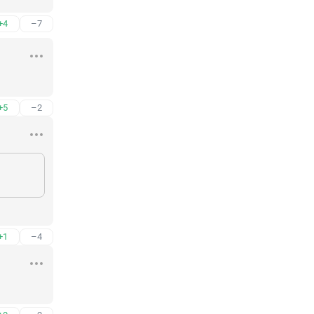
+4
–7
+5
–2
+1
–4