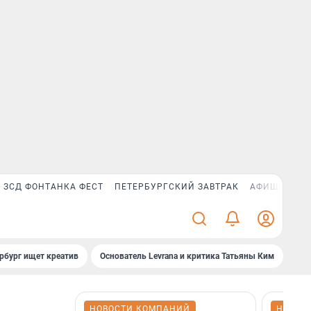
ЗСД ФОНТАНКА ФЕСТ
ПЕТЕРБУРГСКИЙ ЗАВТРАК
АФИША PLUS
рбург ищет креатив
Основатель Levrana и критика Татьяны Ким
Зач
НОВОСТИ КОМПАНИЙ
НОВОС