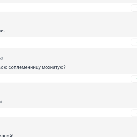
и.
53
ою соплеменницу мохнатую?
ы.
мацой!