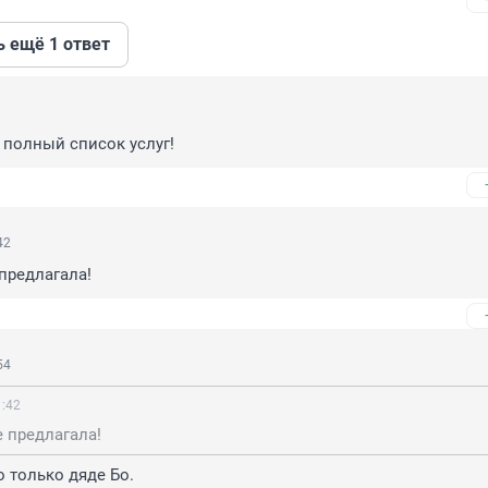
ь ещё 1 ответ
 полный список услуг!
42
предлагала!
54
1:42
 предлагала!
о только дяде Бо.