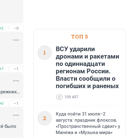
+2
–0
ТОП 5
ВСУ ударили
1
дронами и ракетами
по одиннадцати
+7
–1
регионам России.
Власти сообщили о
погибших и раненых
прежних…
109 457
+0
–1
Куда пойти 31 июля–2
2
августа: праздник флоксов,
«Пространственный сдвиг» у
ё было 
Манежа и «Музыка мира»