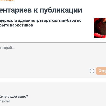
БЛИКАЦИИ
ентариев к публикации
адержали администратора кальян-бара по
быте наркотиков
Отп
бите сухое вино?

пайте!