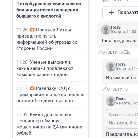
ОТВЕТИТЬ
Петербурженку выписали из
больницы после нападения
Показат
бывшего с кислотой
Гость
11:26
Премьер Литвы
5 марта, 11:03
призвал не пугать
Таня предлагала
информацией об угрозах со
стороны России
ОТВЕТИТЬ
2
11:20
Ученые выяснили,
Гость
какие запахи привлекают
5 марта, 11:
комаров разных видов
Интимный не 
11:17
Развязку КАД с
ОТВЕТИТЬ
Приморским шоссе на неделю
Гость
оставят без двух съездов
6 марта, 04:
11:09
Кукла для селянки.
Гость
5 марта, 1
Пенсионер обманул
Интимный не
мошенников на 2,4 миллиона
рублей
Предлагала, н