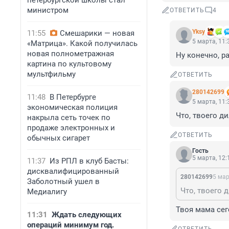
петербургской школы стал
министром
ОТВЕТИТЬ
4
Yksy
11:55
Смешарики — новая
5 марта, 11:
«Матрица». Какой получилась
новая полнометражная
Ну конечно, р
картина по культовому
мультфильму
ОТВЕТИТЬ
280142699
11:48
В Петербурге
5 марта, 11:
экономическая полиция
Что, твоего д
накрыла сеть точек по
продаже электронных и
ОТВЕТИТЬ
обычных сигарет
Гость
5 марта, 12:
11:37
Из РПЛ в клуб Басты:
дисквалифицированный
280142699
5 мар
Заболотный ушел в
Что, твоего 
Медиалигу
Твоя мама сег
11:31
Ждать следующих
операций минимум год.