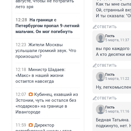
августе, чтобы не потратить
Как ты мне сыпа
лето зря
Ой, странный вку
И ты сказала: "О
12:28
На границе с
Петербургом пропал 9-летний
ОТВЕТИТЬ
мальчик. Он мог погибнуть
Гость
5 марта, 11:37
12:23
Жители Москвы
вы про каждого 
услышали громкий звук. Что
А кто десятки к
произошло?
ОТВЕТИТЬ
12:18
Министр Шадаев:
Гость
«Макс» в нашей жизни
5 марта, 11:22
остается навсегда
Ну, легкомысле
12:07
Кубинец, ехавший из
ОТВЕТИТЬ
Эстонии, чуть не остался без
«подарков» на границе в
Гость
Ивангороде
5 марта, 11:16
Бедная Татьяна.
11:59
Директор
подкинуто, нет.