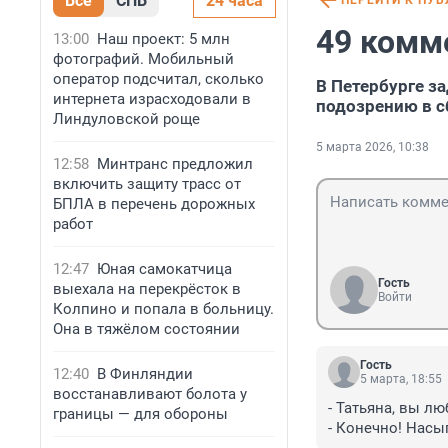
Все
СПБ
24 часа
ПЕРЕЙТИ К ПУ
49 комм
13:00
Наш проект: 5 млн
фотографий. Мобильный
оператор подсчитал, сколько
В Петербурге з
интернета израсходовали в
подозрению в с
Линдуловской роще
5 марта 2026, 10:38
12:58
Минтранс предложил
включить защиту трасс от
БПЛА в перечень дорожных
работ
12:47
Юная самокатчица
Гость
выехала на перекрёсток в
Войти
Колпино и попала в больницу.
Она в тяжёлом состоянии
Гость
12:40
В Финляндии
5 марта, 18:55
восстанавливают болота у
- Татьяна, вы лю
границы — для обороны
- Конечно! Насы