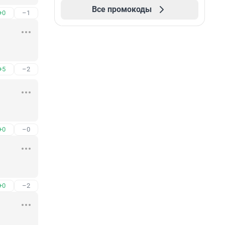
Все промокоды
+0
–1
+5
–2
+0
–0
+0
–2