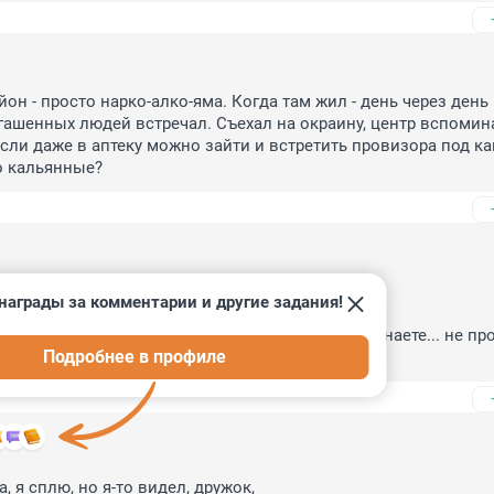
он - просто нарко-алко-яма. Когда там жил - день через день 
гашенных людей встречал. Съехал на окраину, центр вспомина
сли даже в аптеку можно зайти и встретить провизора под ка
о кальянные?
 чего ей только перенюхать там не пришлось

награды за комментарии и другие задания!
собаке выдавали, за вредные условия труда

но трудятся и людям помогают, а другие сами знаете... не про
Подробнее в профиле
, я сплю, но я-то видел, дружок,
