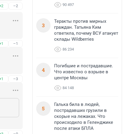
90 497
+2
–2
Теракты против мирных
3
граждан. Татьяна Ким
ответила, почему ВСУ атакует
склады Wildberries
+1
–1
86 234
Погибшие и пострадавшие.
4
Что известно о взрыве в
центре Москвы
+1
–3
84 148
Галька била в людей,
5
пострадавших грузили в
скорые на лежаках. Что
происходило в Геленджике
после атаки БПЛА
+3
–0