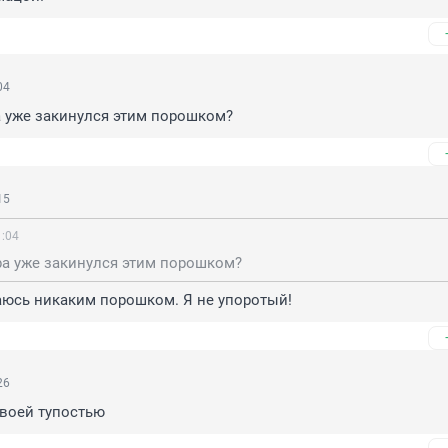
04
а уже закинулся этим порошком?
15
1:04
ра уже закинулся этим порошком?
аюсь никаким порошком. Я не упоротый!
26
своей тупостью