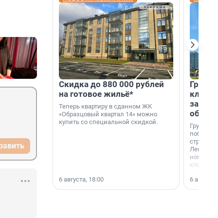
Скидка до 880 000 рублей
Группа
на готовое жильё*
клиен
застро
Теперь квартиру в сданном ЖК
област
«Образцовый квартал 14» можно
купить со специальной скидкой.
Группа А
победите
строител
равить
Ленингра
номинац
клиенто
застройщ
6 августа, 18:00
6 августа,
области»