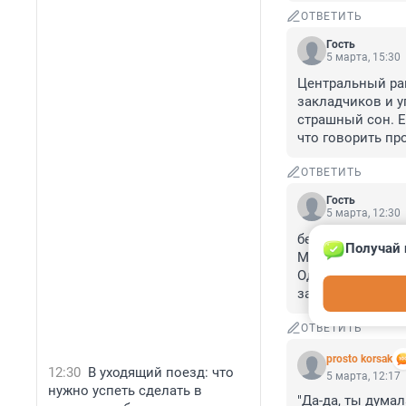
ОТВЕТИТЬ
Гость
5 марта, 15:30
Центральный рай
закладчиков и у
страшный сон. Е
что говорить пр
ОТВЕТИТЬ
Гость
5 марта, 12:30
бедная собака !
Получай 
Молоко хотя бы 
Одни собаки чест
за них
ОТВЕТИТЬ
prosto korsak
12:30
В уходящий поезд: что
5 марта, 12:17
нужно успеть сделать в
"Да-да, ты думала