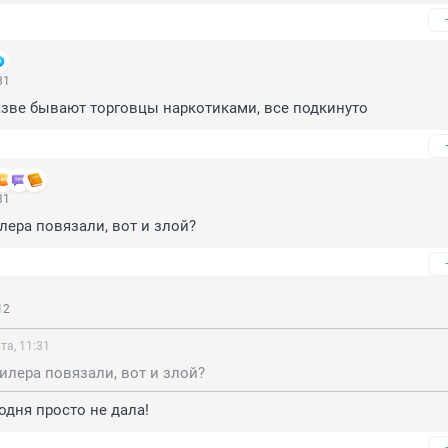
31
азве бывают торговцы наркотиками, все подкинуто
31
илера повязали, вот и злой?
12
та, 11:31
дилера повязали, вот и злой?
одня просто не дала!