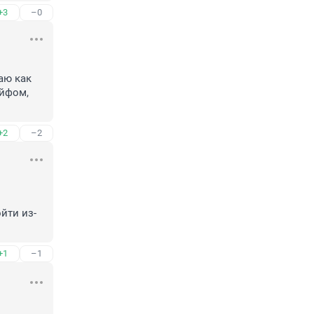
+3
–0
ю как 
йфом, 
+2
–2
йти из-
+1
–1