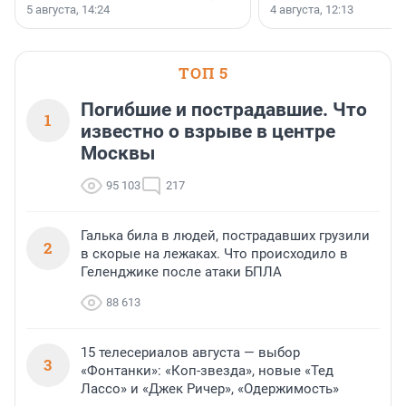
ярких и романтичных номинаций —
раз компания стремится
5 августа, 14:24
4 августа, 12:13
«SUP-свадьба».
привезти корпоративну
и подарить настоящий 
посетителям фестиваля
необычной фотозоне.
ТОП 5
Погибшие и пострадавшие. Что
1
известно о взрыве в центре
Москвы
95 103
217
Галька била в людей, пострадавших грузили
2
в скорые на лежаках. Что происходило в
Геленджике после атаки БПЛА
88 613
15 телесериалов августа — выбор
3
«Фонтанки»: «Коп-звезда», новые «Тед
Лассо» и «Джек Ричер», «Одержимость»