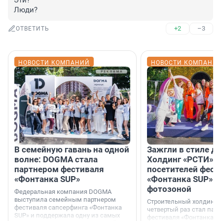
Эти?

Люди?
+2
–3
ОТВЕТИТЬ
НОВОСТИ КОМПАНИЙ
НОВОСТИ КОМПАНИ
В семейную гавань на одной
Зажгли в стиле ди
волне: DOGMA стала
Холдинг «РСТИ» 
партнером фестиваля
посетителей фест
«Фонтанка SUP»
«Фонтанка SUP» я
фотозоной
Федеральная компания DOGMA
выступила семейным партнером
Строительный холдинг 
фестиваля сапсерфинга «Фонтанка
четвертый раз стал пар
SUP» и поддержала одну из самых
фестиваля «Фонтанка S