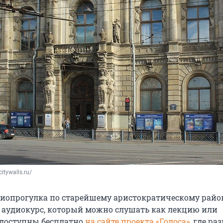
itywalls.ru/
иопрогулка по старейшему аристократическому райо
аудиокурс, который можно слушать как лекцию или
ь доступны бесплатно
на сайте проекта «Голоса»
, где р