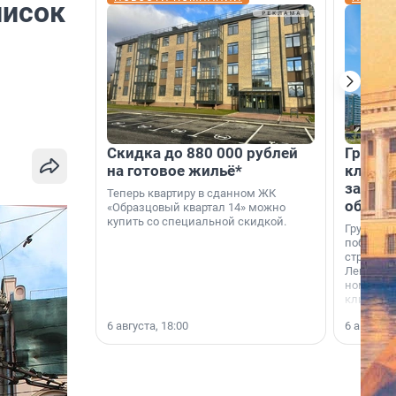
писок
Скидка до 880 000 рублей
Группа
на готовое жильё*
клиен
застро
Теперь квартиру в сданном ЖК
област
«Образцовый квартал 14» можно
купить со специальной скидкой.
Группа А
победите
строител
Ленингра
номинац
клиенто
застройщ
6 августа, 18:00
6 августа,
области»