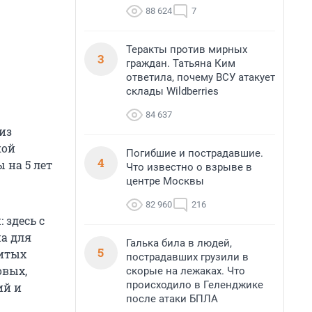
88 624
7
Теракты против мирных
3
граждан. Татьяна Ким
ответила, почему ВСУ атакует
склады Wildberries
84 637
из
кой
Погибшие и пострадавшие.
4
 на 5 лет
Что известно о взрыве в
центре Москвы
82 960
216
 здесь с
а для
Галька била в людей,
5
нитых
пострадавших грузили в
овых,
скорые на лежаках. Что
происходило в Геленджике
ий и
после атаки БПЛА