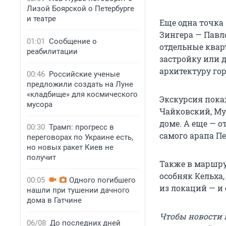
Лизой Боярской о Петербурге
и театре
Еще одна точка
Зингера — Павло
01:01
Сообщение о
отдельные квар
реабилитации
застройку или 
архитектуру гор
00:46
Российские ученые
предложили создать на Луне
«кладбище» для космического
Экскурсия пока
мусора
Чайковский, Му
доме. А еще — о
00:30
Трамп: прогресс в
самого арапа Пе
переговорах по Украине есть,
но новых ракет Киев не
получит
Также в маршру
особняк Кельха
00:05
Одного погибшего
из локаций — и 
нашли при тушении дачного
дома в Гатчине
Чтобы новости к
06/08
До последних дней