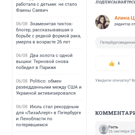
подписывайтес
работала с детьми: не стало
Фаины Саевич
Алина Ц
06/08
Знаменитая тикток-
редактор о
блогер, рассказывавшая о
борьбе с редкой формой рака,
умерла в возрасте 26 лет
Петербурговедени
06/08
Два золота с одной
вышки: Терновой снова
6
победил в Париже
Увидели опечатку? В
06/08
Politico: обмен
разведданными между США и
Украиной активизировался
06/08
Июль стал рекордным
КОММЕНТАР
для «ЛизаАлерт» в Петербурге
и Ленобласти по
потерявшимся
Гость
26 сентября 20