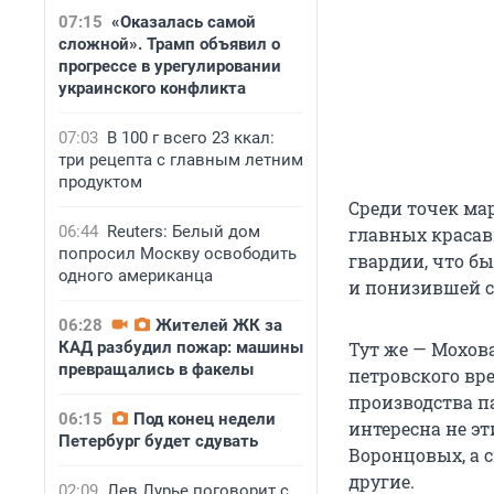
07:15
«Оказалась самой
сложной». Трамп объявил о
прогрессе в урегулировании
украинского конфликта
07:03
В 100 г всего 23 ккал:
три рецепта с главным летним
продуктом
Среди точек ма
06:44
Reuters: Белый дом
главных красав
попросил Москву освободить
гвардии, что бы
одного американца
и понизившей с
06:28
Жителей ЖК за
КАД разбудил пожар: машины
Тут же — Мохов
превращались в факелы
петровского вр
производства п
06:15
Под конец недели
интересна не эт
Петербург будет сдувать
Воронцовых, а 
другие.
02:09
Лев Лурье поговорит с