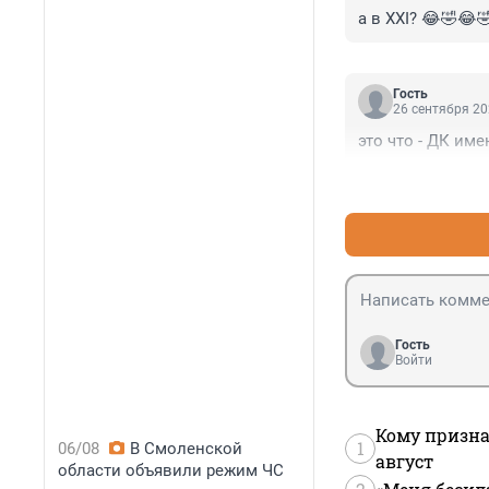
a в XXI? 😂🤣😂
Гость
26 сентября 20
это что - ДК им
Гость
Войти
Кому призна
1
06/08
В Смоленской
август
области объявили режим ЧС