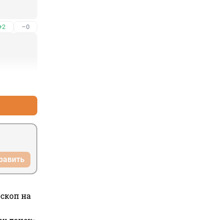
+2
–0
+2
–0
равить
оскоп на