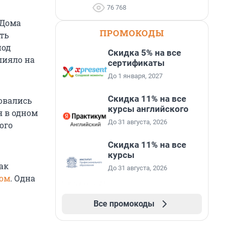
76 768
 Дома
ПРОМОКОДЫ
ть
под
Скидка 5% на все
лияло на
сертификаты
До 1 января, 2027
Скидка 11% на все
овались
курсы английского
я в одном
До 31 августа, 2026
ого
Скидка 11% на все
курсы
ак
До 31 августа, 2026
дом
. Одна
Все промокоды