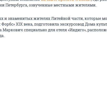
ни Петербурга, озвученные местными жителями.
тых и знаменитых жителях Литейной части, которые м
 Форбс» XIX века, подготовила экскурсовод Дома куль
а Маркович специально для отеля «Индиго», располож
да.