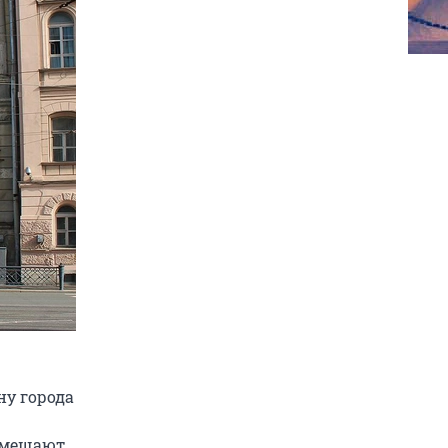
ну города
азмещают