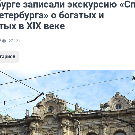
бурге записали экскурсию «С
тербурга» о богатых и
тых в XIX веке
6
27 121
тариев