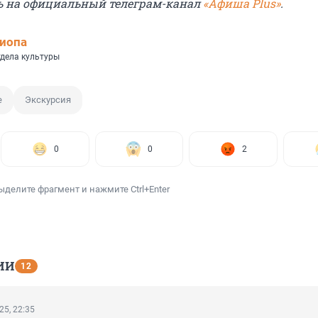
ь на официальный телеграм-канал
«Афиша Plus»
.
иопа
тдела культуры
е
Экскурсия
0
0
2
ыделите фрагмент и нажмите Ctrl+Enter
ИИ
12
25, 22:35