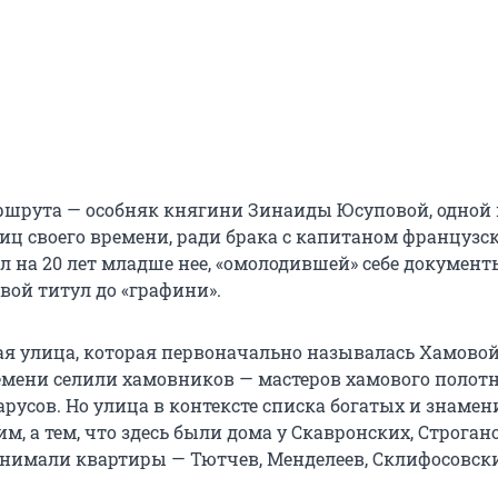
ршрута — особняк княгини Зинаиды Юсуповой, одной 
иц своего времени, ради брака с капитаном французс
л на 20 лет младше нее, «омолодившей» себе документы
вой титул до «графини».
ая улица, которая первоначально называлась Хамовой:
емени селили хамовников — мастеров хамового полотн
арусов. Но улица в контексте списка богатых и знаме
им, а тем, что здесь были дома у Скавронских, Строган
снимали квартиры — Тютчев, Менделеев, Склифосовск