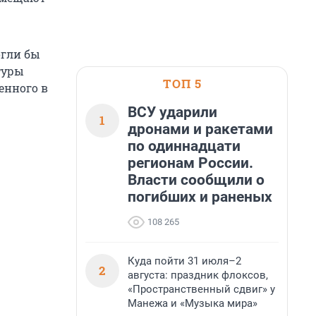
огли бы
туры
ТОП 5
енного в
ВСУ ударили
1
дронами и ракетами
по одиннадцати
регионам России.
Власти сообщили о
погибших и раненых
108 265
Куда пойти 31 июля–2
2
августа: праздник флоксов,
«Пространственный сдвиг» у
Манежа и «Музыка мира»