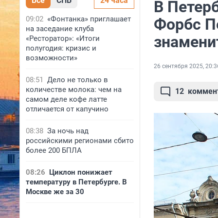
Все
СПБ
24 часа
В Петер
09:02
«Фонтанка» приглашает
Форбс Пе
на заседание клуба
знамени
«Ресторатор»: «Итоги
полугодия: кризис и
возможности»
26 сентября 2025, 20:3
08:51
Дело не только в
количестве молока: чем на
12
коммен
самом деле кофе латте
отличается от капучино
08:38
За ночь над
российскими регионами сбито
более 200 БПЛА
08:26
Циклон понижает
температуру в Петербурге. В
Москве же за 30