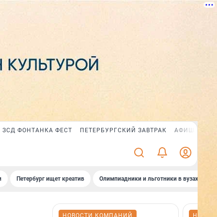
ЗСД ФОНТАНКА ФЕСТ
ПЕТЕРБУРГСКИЙ ЗАВТРАК
АФИША PLUS
и
Петербург ищет креатив
Олимпиадники и льготники в вузах СПб
НОВОСТИ КОМПАНИЙ
НОВОС