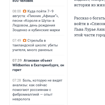
800 человек
истории из жиз
08:00
Куда пойти 7–9
августа: «Пикник „Афиши“»,
Рассказ о бога
песни «Короля и Шута» в
войти в «Список
Ледовом, день рождения
Льва Лурье Анн
Зощенко и кубинские марки
этой части горо
07:49
Стрельба в
таиландской школе: убиты
учителя, много раненых
07:39
Атакован объект
Wildberries в Екатеринбурге, он
горит
07:28
Боль, которую не видят
анализы: как сейчас
помогают россиянам с
фибромиалгией — опыт
невролога