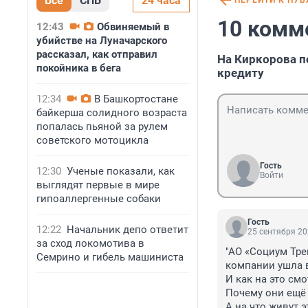
Все
СПБ
24 часа
ПЕРЕЙТИ К ПУ
10 комм
12:43
Обвиняемый в
убийстве на Луначарского
рассказал, как отправил
На Киркорова п
покойника в бега
кредиту
12:34
В Башкортостане
байкерша солидного возраста
попалась пьяной за рулем
советского мотоцикла
Гость
12:30
Ученые показали, как
Войти
выглядят первые в мире
гипоаллергенные собаки
Гость
12:22
Начальник депо ответит
25 сентября 20
за сход локомотива в
"АО «Социум Тре
Семрино и гибель машиниста
компании ушла в
И как на это смо
Почему они ещё 
А на что живут 