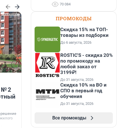
70 084
ПРОМОКОДЫ
Скидка 15% на ТОП-
товары из подборки
До 6 августа, 2026
ROSTIC'S - скидка 20%
по промокоду на
любой заказ от
3199₽!
ГК «КВС» расширяет
До 31 августа, 2026
возможности программы
Скидка 10% на ВО и
 № 2
лояльности
СПО в первый год
В
ютный
обучения
—
Группа компаний «КВС» обновила программу
До 31 августа, 2026
«Карта Друга» для участников «Клуба Ваших
Соседей».
азрешение
Все промокоды
 жилого
айоне