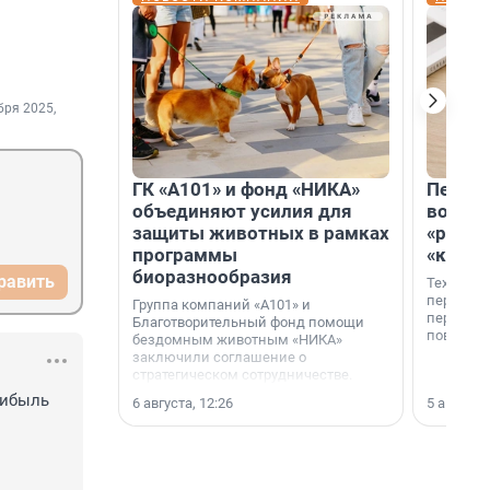
бря 2025,
ГК «А101» и фонд «НИКА»
Петер
объединяют усилия для
возвр
защиты животных в рамках
«раскл
программы
«книж
биоразнообразия
равить
Технолог
перестае
Группа компаний «А101» и
переходи
Благотворительный фонд помощи
повседне
бездомным животным «НИКА»
заключили соглашение о
стратегическом сотрудничестве.
ибыль 
6 августа, 12:26
5 августа,