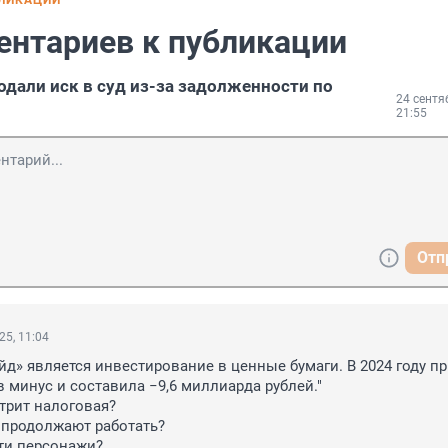
БЛИКАЦИИ
ентариев к публикации
одали иск в суд из-за задолженности по
24 сентя
21:55
Отп
25, 11:04
йд» является инвестирование в ценные бумаги. В 2024 году пр
 минус и составила −9,6 миллиарда рублей."

трит налоговая?

продолжают работать?

эти персонажи?