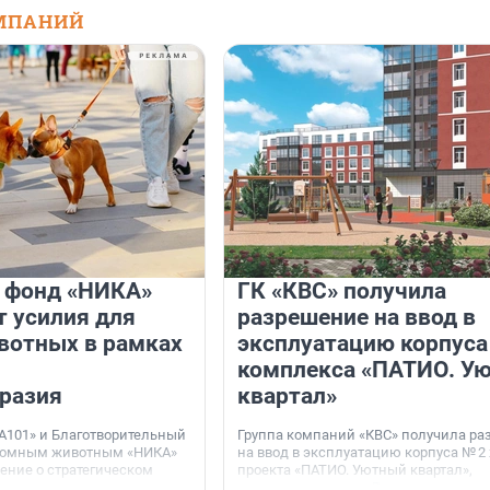
МПАНИЙ
и фонд «НИКА»
ГК «КВС» получила
 усилия для
разрешение на ввод в
вотных в рамках
эксплуатацию корпуса
комплекса «ПАТИО. У
разия
квартал»
А101» и Благотворительный
Группа компаний «КВС» получила р
домным животным «НИКА»
на ввод в эксплуатацию корпуса № 2
ние о стратегическом
проекта «ПАТИО. Уютный квартал»,
расположенного во Всеволожском р