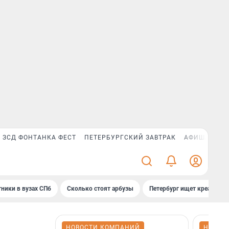
ЗСД ФОНТАНКА ФЕСТ
ПЕТЕРБУРГСКИЙ ЗАВТРАК
АФИША PLUS
ники в вузах СПб
Сколько стоят арбузы
Петербург ищет креатив
НОВОСТИ КОМПАНИЙ
НОВОС