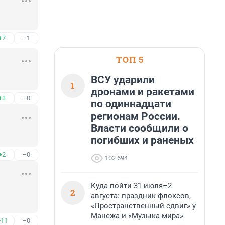
+7
–1
ТОП 5
ВСУ ударили
1
дронами и ракетами
+3
–0
по одиннадцати
регионам России.
Власти сообщили о
погибших и раненых
+2
–0
102 694
Куда пойти 31 июля–2
2
августа: праздник флоксов,
«Пространственный сдвиг» у
Манежа и «Музыка мира»
+11
–0