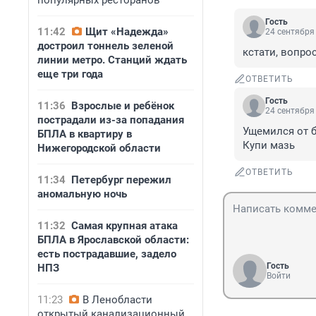
популярных ресторанов
Гость
11:42
Щит «Надежда»
24 сентября 
достроил тоннель зеленой
кстати, вопро
линии метро. Станций ждать
еще три года
ОТВЕТИТЬ
Гость
11:36
Взрослые и ребёнок
24 сентября 
пострадали из-за попадания
Ущемился от б
БПЛА в квартиру в
Купи мазь
Нижегородской области
ОТВЕТИТЬ
11:34
Петербург пережил
аномальную ночь
11:32
Самая крупная атака
БПЛА в Ярославской области:
есть пострадавшие, задело
Гость
НПЗ
Войти
11:23
В Ленобласти
открытый канализационный