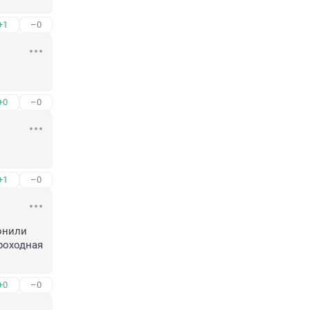
+1
–0
+0
–0
+1
–0
нили 
роходная 
+0
–0