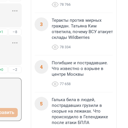
78 766
Теракты против мирных
3
граждан. Татьяна Ким
ответила, почему ВСУ атакует
+1
–8
склады Wildberries
78 334
Погибшие и пострадавшие.
4
Что известно о взрыве в
+0
–2
центре Москвы
77 658
Галька била в людей,
5
пострадавших грузили в
скорые на лежаках. Что
равить
происходило в Геленджике
после атаки БПЛА