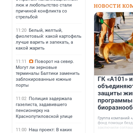
люк и любопытство стали
НОВОСТИ КО
причиной конфликта со
стрельбой
11:20
Белый, желтый,
фиолетовый: какой картофель
лучше варить и запекать, а
какой жарить
11:11
Поворот на север.
Могут ли зерновые
терминалы Балтики заменить
ГК «А101» 
заблокированные южные
порты
объединяют
защиты жи
11:02
Полиция задержала
программы
газелиста, задавившего
биоразнооб
пенсионерку на
Краснопутиловской улице
Группа компаний «
фонд помощи без
заключили соглаше
11:00
Наш проект: В каких
сотрудничестве.