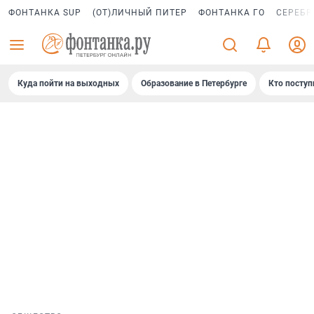
ФОНТАНКА SUP
(ОТ)ЛИЧНЫЙ ПИТЕР
ФОНТАНКА ГО
СЕРЕБР
Куда пойти на выходных
Образование в Петербурге
Кто поступ