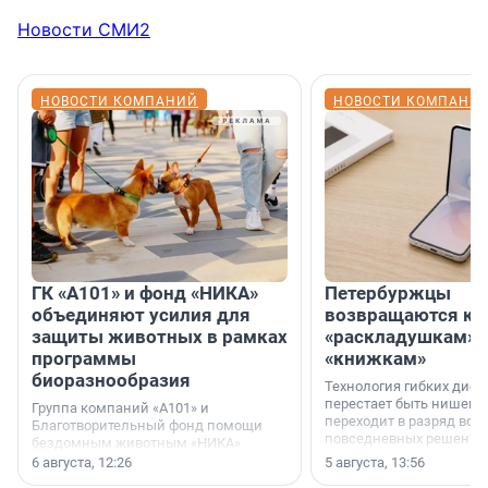
Новости СМИ2
НОВОСТИ КОМПАНИЙ
НОВОСТИ КОМПАНИ
ГК «А101» и фонд «НИКА»
Петербуржцы
объединяют усилия для
возвращаются к
защиты животных в рамках
«раскладушкам» 
программы
«книжкам»
биоразнообразия
Технология гибких дисп
перестает быть нишевы
Группа компаний «А101» и
переходит в разряд вос
Благотворительный фонд помощи
повседневных решений
бездомным животным «НИКА»
заключили соглашение о
6 августа, 12:26
5 августа, 13:56
стратегическом сотрудничестве.