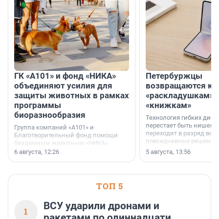
ГК «А101» и фонд «НИКА»
Петербуржцы
объединяют усилия для
возвращаются к
защиты животных в рамках
«раскладушкам» 
программы
«книжкам»
биоразнообразия
Технология гибких дисп
перестает быть нишевы
Группа компаний «А101» и
переходит в разряд вос
Благотворительный фонд помощи
повседневных решений
бездомным животным «НИКА»
заключили соглашение о
6 августа, 12:26
5 августа, 13:56
стратегическом сотрудничестве.
ТОП 5
ВСУ ударили дронами и
1
ракетами по одиннадцати