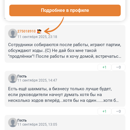
2
2
0
0
0
Подробнее в профиле
КОММЕНТАРИИ
9
275018910
11 сентября 2025, 23:18
Сотрудники собираются после работы, играют партии, 
обсуждают ходы..(С) Не дай бох мне такой 
"продлёнки"! После работы я хочу домой, встречаться 
с друзьями, есть вкусную еду, сходить на мероприятия 
+1
–0
и т.д.
Гость
11 сентября 2025, 14:47
Есть ещё шахматы, а бизнесу только лучше будет, 
если руководители начнут думать хотя бы на 
несколько ходов вперёд...хотя бы на один......хотя бы 
думать)))
+1
–0
Гость
11 сентября 2025, 13:05