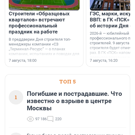
Строители «Образцовых
ГЭС, марки, искус
кварталов» встречают
ВВП: в ГК «ПСК» р
профессиональный
об истории Дня с
праздник на работе
2026-й — юбилейный го
профессионального пр
В преддверии Дня строителя топ-
строителей. 9 августа 2
менеджеры компании «СЗ
строителя будет отмечат
„Терминал-Ресурс“ — о планах
раз. В ГК «ПСК» напомни
компании, испытаниях и поводах для
появился праздник и к
осторожного оптимизма.
7 августа, 18:00
7 августа, 16:20
поменялась роль строит
ТОП 5
Погибшие и пострадавшие. Что
1
известно о взрыве в центре
Москвы
97 186
220