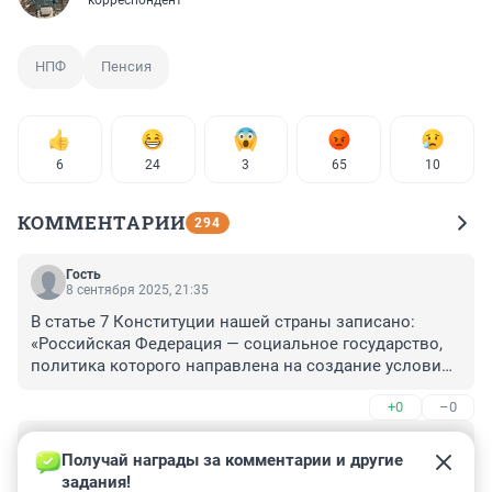
корреспондент
НПФ
Пенсия
6
24
3
65
10
КОММЕНТАРИИ
294
Гость
8 сентября 2025, 21:35
В статье 7 Конституции нашей страны записано: 
«Российская Федерация — социальное государство, 
политика которого направлена на создание условий, 
обеспечивающих достойную жизнь и свободное 
+0
–0
развитие человека». Не иностранцы же виноваты, 
что правящая в нашей Госдуме партия единороссов, 
Гость
создав антинародно действующие законы, добилась 
8 сентября 2025, 14:28
Получай награды за комментарии и другие 
геноцида нашего народа и это признается у нас 
задания!
Цифирек в выписке - на 8 страниц.
