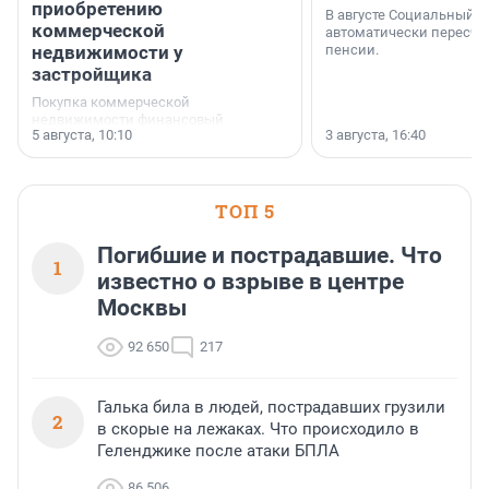
приобретению
В августе Социальный 
коммерческой
автоматически пересчи
недвижимости у
пенсии.
застройщика
Покупка коммерческой
недвижимости финансовый
5 августа, 10:10
3 августа, 16:40
инструмент, доступный для многих
предпринимателей. Будь то новый
офис, склад, торговое помещение
или готовый арендный бизнес —
успех сделки зависит от правильного
ТОП 5
выбора объекта и грамотного
финансирования.
Погибшие и пострадавшие. Что
1
известно о взрыве в центре
Москвы
92 650
217
Галька била в людей, пострадавших грузили
2
в скорые на лежаках. Что происходило в
Геленджике после атаки БПЛА
86 506