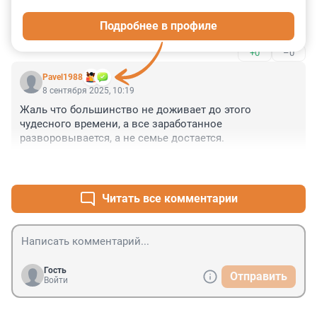
достойной жизнью.
Стаж (учитываемый для целей назначения пенсии): 
Подробнее в профиле
25 лет 6 месяцев 25 дней.

Величина индивидуального пенсионного 
+0
–0
коэффициента (далее - ИПК) 74.989.

Стоимость одного пенсионного балла в 2025 году 
Pavel1988
составляет 145,69 рубля.

8 сентября 2025, 10:19
74,989 * 145,69 = 10 925,15

Жаль что большинство не доживает до этого 
Ни дня в чёрную :) Молодёжь учитесь и мотайте на ус.
чудесного времени, а все заработанное 
разворовывается, а не семье достается.
+1
–0
Читать все комментарии
Гость
Отправить
Войти