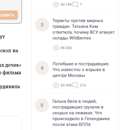
90 199
7
равить
Теракты против мирных
3
граждан. Татьяна Ким
ответила, почему ВСУ атакует
ут
склады Wildberries
86 004
оскоп на
Погибшие и пострадавшие.
ых дочек»
4
Что известно о взрыве в
го фильма
центре Москвы
83 948
216
 удивила
Галька била в людей,
5
пострадавших грузили в
скорые на лежаках. Что
происходило в Геленджике
после атаки БПЛА