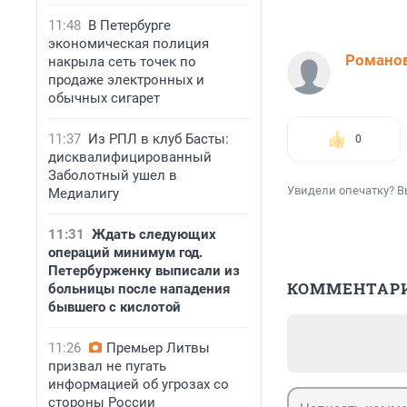
11:48
В Петербурге
экономическая полиция
Романов
накрыла сеть точек по
продаже электронных и
обычных сигарет
11:37
Из РПЛ в клуб Басты:
0
дисквалифицированный
Заболотный ушел в
Увидели опечатку? В
Медиалигу
11:31
Ждать следующих
операций минимум год.
Петербурженку выписали из
КОММЕНТАР
больницы после нападения
бывшего с кислотой
11:26
Премьер Литвы
призвал не пугать
информацией об угрозах со
стороны России