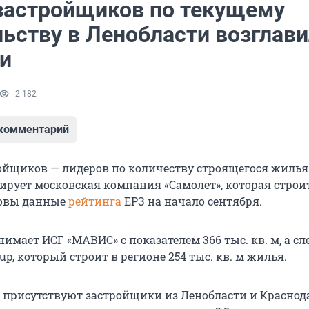
застройщиков по текущему
льству в Ленобласти возглав
и
2 182
 комментарий
ройщиков — лидеров по количеству строящегося жилья
ирует московская компания «Самолет», которая строи
аковы данные
рейтинга
ЕРЗ на начало сентября.
нимает ИСГ «МАВИС» с показателем 366 тыс. кв. м, а с
oup, который строит в регионе 254 тыс. кв. м жилья.
е присутствуют застройщики из Ленобласти и Краснод