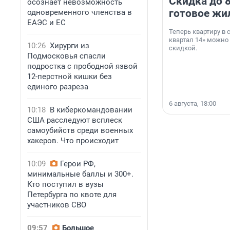
Скидка до 8
осознает невозможность
готовое жи
одновременного членства в
ЕАЭС и ЕС
Теперь квартиру в
квартал 14» можно
10:26
Хирурги из
скидкой.
Подмосковья спасли
подростка с прободной язвой
12-перстной кишки без
единого разреза
6 августа, 18:00
10:18
В киберкомандовании
США расследуют всплеск
самоубийств среди военных
хакеров. Что происходит
10:09
Герои РФ,
минимальные баллы и 300+.
Кто поступил в вузы
Петербурга по квоте для
участников СВО
09:57
Большое