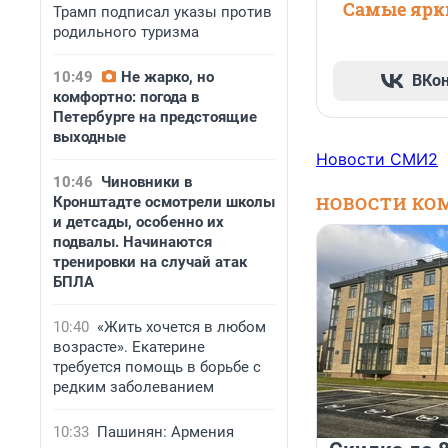
Самые ярки
Трамп подписал указы против
родильного туризма
10:49
Не жарко, но
ВКо
комфортно: погода в
Петербурге на предстоящие
выходные
Новости СМИ2
10:46
Чиновники в
НОВОСТИ КО
Кронштадте осмотрели школы
и детсады, особенно их
подвалы. Начинаются
тренировки на случай атак
БПЛА
10:40
«Жить хочется в любом
возрасте». Екатерине
требуется помощь в борьбе с
редким заболеванием
10:33
Пашинян: Армения