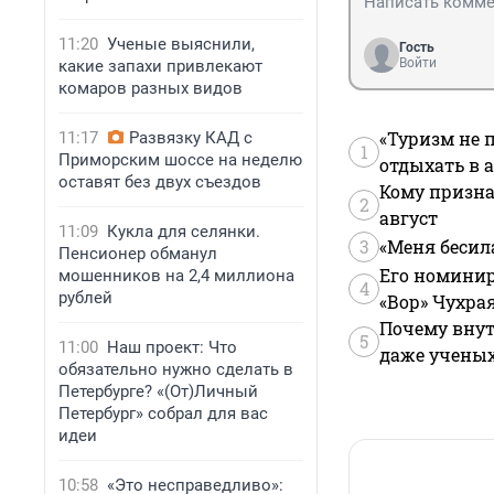
11:20
Ученые выяснили,
Гость
Войти
какие запахи привлекают
комаров разных видов
«Туризм не 
11:17
Развязку КАД с
1
Приморским шоссе на неделю
отдыхать в а
оставят без двух съездов
Кому призна
2
август
11:09
Кукла для селянки.
3
«Меня бесил
Пенсионер обманул
Его номинир
мошенников на 2,4 миллиона
4
рублей
«Вор» Чухра
Почему внут
5
11:00
Наш проект: Что
даже учены
обязательно нужно сделать в
Петербурге? «(От)Личный
Петербург» собрал для вас
идеи
10:58
«Это несправедливо»: