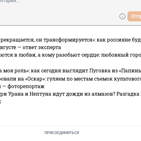
Отп
прекращается, он трансформируется»: как россияне буд
вгусте — ответ эксперта
ются в любви, а кому разобьют сердце: любовный гор
а моя роль»: как сегодня выглядит Пуговка из «Папин
овали на «Оскар»: гуляем по местам съемок культово
я — фоторепортаж
ри Урана и Нептуна идут дожди из алмазов? Разгадка
х
ПРИСОЕДИНИТЬСЯ