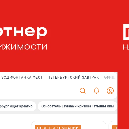
ЗСД ФОНТАНКА ФЕСТ
ПЕТЕРБУРГСКИЙ ЗАВТРАК
АФИША PLUS
рбург ищет креатив
Основатель Levrana и критика Татьяны Ким
Зач
НОВОСТИ КОМПАНИЙ
НОВОС