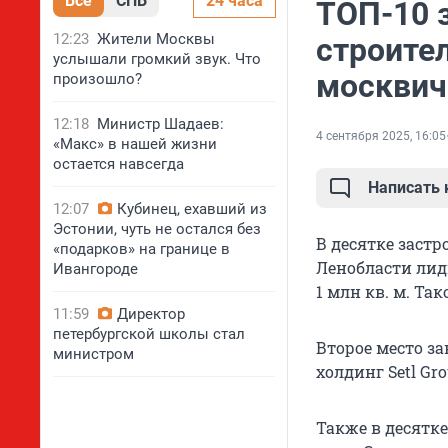
Все
СПБ
24 часа
ТОП-10 
12:23
Жители Москвы
строите
услышали громкий звук. Что
москвич
произошло?
12:18
Министр Шадаев:
4 сентября 2025, 16:05
«Макс» в нашей жизни
остается навсегда
Написать
12:07
Кубинец, ехавший из
Эстонии, чуть не остался без
В десятке заст
«подарков» на границе в
Ленобласти лид
Ивангороде
1 млн кв. м. Т
11:59
Директор
петербургской школы стал
Второе место за
министром
холдинг Setl Gr
Также в десятк