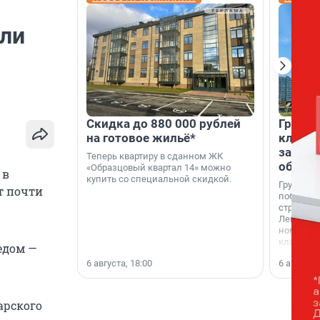
или
Скидка до 880 000 рублей
Группа
на готовое жильё*
клиен
застро
Теперь квартиру в сданном ЖК
област
«Образцовый квартал 14» можно
 в
купить со специальной скидкой.
Группа А
т почти
победите
строител
Ленингра
номинац
клиенто
ледом —
застройщ
6 августа, 18:00
6 августа,
области»
арского