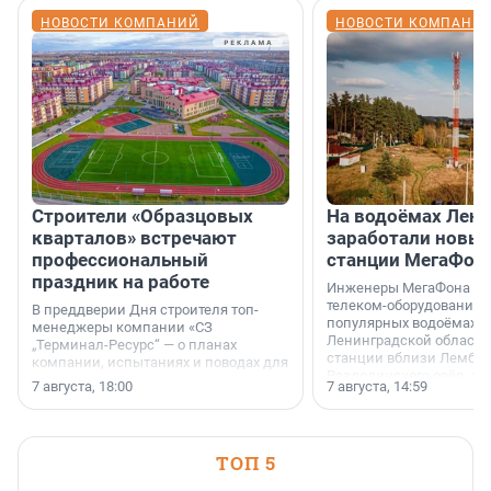
НОВОСТИ КОМПАНИЙ
НОВОСТИ КОМПАНИ
Строители «Образцовых
На водоёмах Лен
кварталов» встречают
заработали новы
профессиональный
станции МегаФон
праздник на работе
Инженеры МегаФона ус
телеком-оборудование 
В преддверии Дня строителя топ-
популярных водоёмах
менеджеры компании «СЗ
Ленинградской области
„Терминал-Ресурс“ — о планах
станции вблизи Лембол
компании, испытаниях и поводах для
Раздолинского озёр, а 
осторожного оптимизма.
7 августа, 18:00
7 августа, 14:59
недалеко от Большого Т
водопада.
ТОП 5