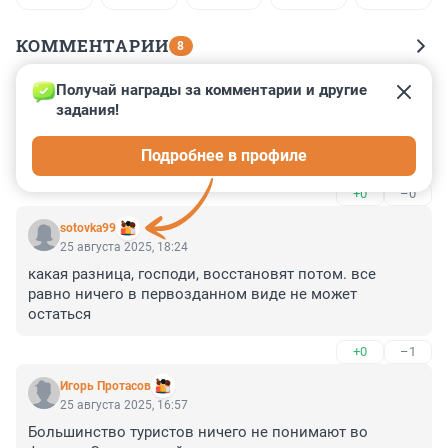
КОММЕНТАРИИ
8
Получай награды за комментарии и другие 
Гость
25 августа 2025, 21:47
задания!
Все фрески отреставрированы, от Микеланджело 
Подробнее в профиле
ничего не осталось, видела все новые яркие краски
+0
–0
sotovka99
25 августа 2025, 18:24
какая разница, господи, восстановят потом. все 
равно ничего в первозданном виде не может 
остаться
+0
–1
Игорь Протасов
25 августа 2025, 16:57
Большинство туристов ничего не понимают во 