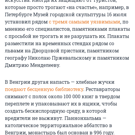
которые просто трогают «на счастье», например, в
Петербурге Музей городской скульптуры 16 июля
установил рядом
с тремя самыми уязвимыми
, по
мнению его специалистов, памятниками плакаты
с просьбой не трогать и не разрушать их. Плакаты
разместили на временных стендах рядом со
львами на Дворцовой пристани, памятником
географу Николаю Пржевальскому и памятником
Дмитрию Менделееву.
В Венгрии другая напасть — хлебные жучки
поедают бесценную библиотеку
. Реставраторы
снимают с полок около 100 000 книг в твердом
переплете и упаковывают их в ящики, чтобы
создать бескислородную среду, в которой
вредители не выживут. Паннонхальма —
католическое территориальное аббатство в
Венгрии, монастырь был основан
в 996 году
.