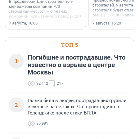
профессионального пр
В преддверии Дня строителя топ-
строителей. 9 августа 2
менеджеры компании «СЗ
строителя будет отмечат
„Терминал-Ресурс“ — о планах
раз. В ГК «ПСК» напомни
компании, испытаниях и поводах для
появился праздник и к
осторожного оптимизма.
7 августа, 18:00
7 августа, 16:20
поменялась роль строит
ТОП 5
Погибшие и пострадавшие. Что
1
известно о взрыве в центре
Москвы
92 112
217
Галька била в людей, пострадавших грузили
2
в скорые на лежаках. Что происходило в
Геленджике после атаки БПЛА
85 991