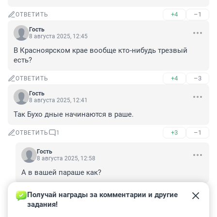
+4
–1
ОТВЕТИТЬ
Гость
8 августа 2025, 12:45
В Красноярском крае вообще кто-нибудь трезвый 
есть?
+4
–3
ОТВЕТИТЬ
Гость
8 августа 2025, 12:41
Так Бухо дные начинаются в раше.
+3
–1
ОТВЕТИТЬ
1
Гость
8 августа 2025, 12:58
А в вашей параше как?
+0
–5
ОТВЕТИТЬ
Получай награды за комментарии и другие 
задания!
Гость
8 августа 2025, 12:40