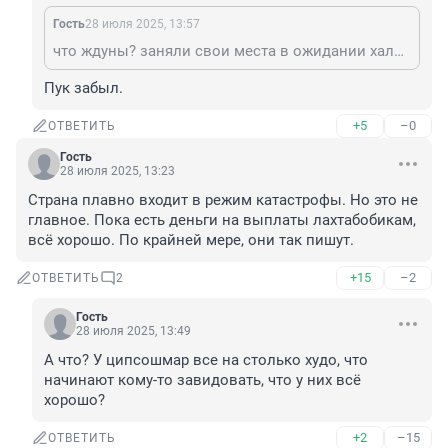
Гость
28 июля 2025, 13:57
что ждуны? заняли свои места в ожидании халявного чуда? а чуда никакого не произойдёт. все договорённости соблюдаются в соответствии с оговоренным стратегическим планом. кхе-кхе. чик-пок, буль-буль, кап-кап. хе-хе.
Пук забыл.
+5
–0
ОТВЕТИТЬ
Гость
28 июля 2025, 13:23
Страна плавно входит в режим катастрофы. Но это не 
главное. Пока есть деньги на выплаты лахтабобикам, 
всё хорошо. По крайней мере, они так пишут.
+15
–2
ОТВЕТИТЬ
2
Гость
28 июля 2025, 13:49
А что? У ципсошмар все на столько худо, что 
начинают кому-то завидовать, что у них всё 
хорошо?
+2
–15
ОТВЕТИТЬ