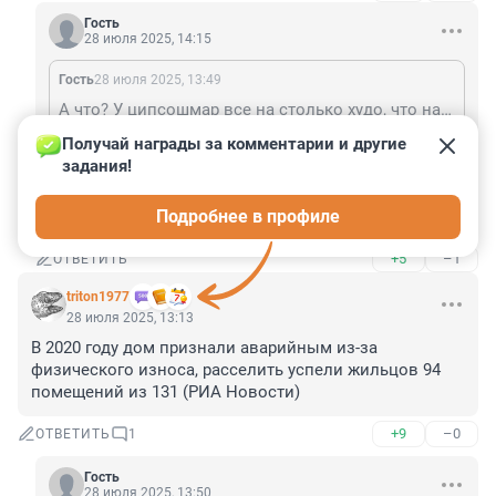
Гость
28 июля 2025, 14:15
Гость
28 июля 2025, 13:49
А что? У ципсошмар все на столько худо, что начинают кому-то завидовать, что у них всё хорошо?
Получай награды за комментарии и другие 
ты про лахтаногих? или про их хозяев? уточни, кому 
задания!
завидовать надо кок лам? лахту отправят на лбс, их 
хозов в лагеря после предварительного 
Подробнее в профиле
обезжиривания. кому?
+5
–1
ОТВЕТИТЬ
triton1977
28 июля 2025, 13:13
В 2020 году дом признали аварийным из-за 
физического износа, расселить успели жильцов 94 
помещений из 131 (РИА Новости)
+9
–0
ОТВЕТИТЬ
1
Гость
28 июля 2025, 13:50