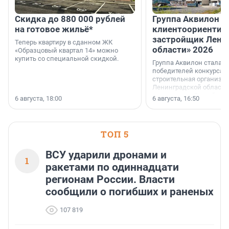
Скидка до 880 000 рублей
Группа Аквилон 
на готовое жильё*
клиентоориентир
застройщик Лени
Теперь квартиру в сданном ЖК
области» 2026
«Образцовый квартал 14» можно
купить со специальной скидкой.
Группа Аквилон стала 
победителей конкурса 
строительная организа
Ленинградской области 
номинации «Самый
6 августа, 18:00
6 августа, 16:50
клиентоориентированн
застройщик Ленинград
области».
ТОП 5
ВСУ ударили дронами и
1
ракетами по одиннадцати
регионам России. Власти
сообщили о погибших и раненых
107 819