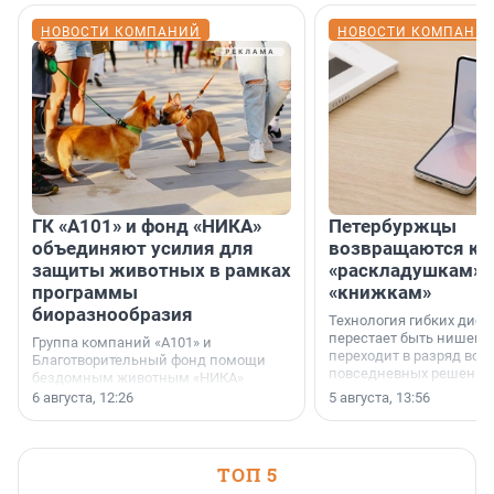
НОВОСТИ КОМПАНИЙ
НОВОСТИ КОМПАНИ
ГК «А101» и фонд «НИКА»
Петербуржцы
объединяют усилия для
возвращаются к
защиты животных в рамках
«раскладушкам» 
программы
«книжкам»
биоразнообразия
Технология гибких дисп
перестает быть нишевы
Группа компаний «А101» и
переходит в разряд вос
Благотворительный фонд помощи
повседневных решений
бездомным животным «НИКА»
заключили соглашение о
6 августа, 12:26
5 августа, 13:56
стратегическом сотрудничестве.
ТОП 5