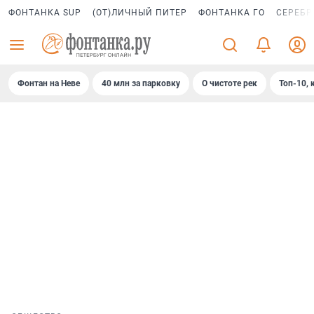
ФОНТАНКА SUP
(ОТ)ЛИЧНЫЙ ПИТЕР
ФОНТАНКА ГО
СЕРЕБР
Фонтан на Неве
40 млн за парковку
О чистоте рек
Топ-10, 