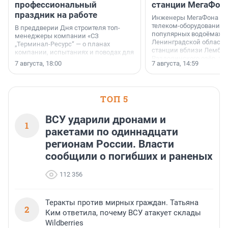
профессиональный
станции МегаФон
праздник на работе
Инженеры МегаФона ус
телеком-оборудование 
В преддверии Дня строителя топ-
популярных водоёмах
менеджеры компании «СЗ
Ленинградской области
„Терминал-Ресурс“ — о планах
станции вблизи Лембол
компании, испытаниях и поводах для
Раздолинского озёр, а 
осторожного оптимизма.
7 августа, 18:00
7 августа, 14:59
недалеко от Большого Т
водопада.
ТОП 5
ВСУ ударили дронами и
1
ракетами по одиннадцати
регионам России. Власти
сообщили о погибших и раненых
112 356
Теракты против мирных граждан. Татьяна
2
Ким ответила, почему ВСУ атакует склады
Wildberries