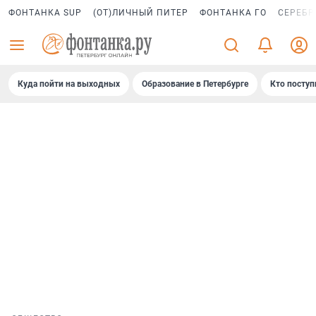
ФОНТАНКА SUP
(ОТ)ЛИЧНЫЙ ПИТЕР
ФОНТАНКА ГО
СЕРЕБР
Куда пойти на выходных
Образование в Петербурге
Кто поступ