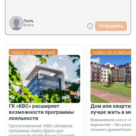
Гость
Войти
Отправить
НОВОСТИ КОМПАНИЙ
НОВОСТИ КОМПАНИ
ГК «КВС» расширяет
Дом или квартира
возможности программы
лучше жить в мег
лояльности
Взвешиваем «за» и «про
вариантов — без розовы
Группа компаний «КВС» обновила
лишнего драматизма.
программу «Карта Друга» для
участников «Клуба Ваших Соседей».