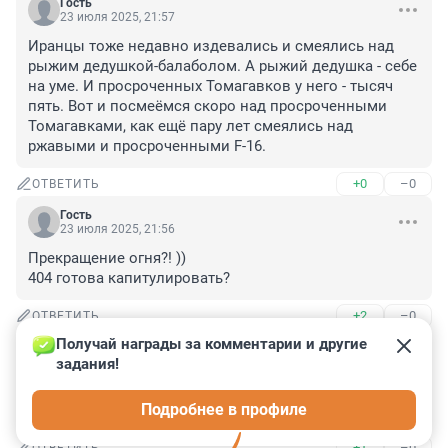
Гость
23 июля 2025, 21:57
Иранцы тоже недавно издевались и смеялись над 
рыжим дедушкой-балаболом. А рыжий дедушка - себе 
на уме. И просроченных Томагавков у него - тысяч 
пять. Вот и посмеёмся скоро над просроченными 
Томагавками, как ещё пару лет смеялись над 
ржавыми и просроченными F-16.
+0
–0
ОТВЕТИТЬ
Гость
23 июля 2025, 21:56
Прекращение огня?! )) 

404 готова капитулировать?
+2
–0
ОТВЕТИТЬ
Получай награды за комментарии и другие 
Гость
23 июля 2025, 20:59
задания!
Хотят Минск-3. Говорят, умного человека можно 
Подробнее в профиле
обмануть только один раз. А дурака?
+1
–0