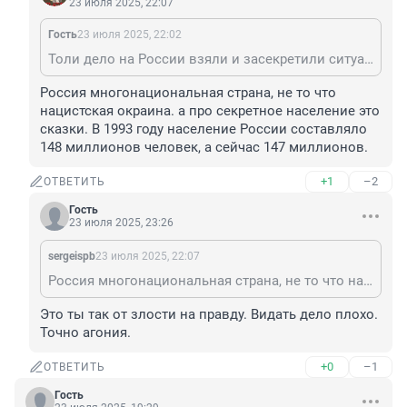
23 июля 2025, 22:07
Гость
23 июля 2025, 22:02
Толи дело на России взяли и засекретили ситуацию с демографией. Видать дела совсем швах. И миллионы иммигрантов тоже секрет. Уже завозят индусов, пакистанце, ну а про таджиков, киргизов и др. узбеков и говорить не нечего.
Россия многонациональная страна, не то что 
нацистская окраина. а про секретное население это 
сказки. В 1993 году население России составляло 
148 миллионов человек, а сейчас 147 миллионов.
+1
–2
ОТВЕТИТЬ
Гость
23 июля 2025, 23:26
sergeispb
23 июля 2025, 22:07
Россия многонациональная страна, не то что нацистская окраина. а про секретное население это сказки. В 1993 году население России составляло 148 миллионов человек, а сейчас 147 миллионов.
Это ты так от злости на правду. Видать дело плохо. 
Точно агония.
+0
–1
ОТВЕТИТЬ
Гость