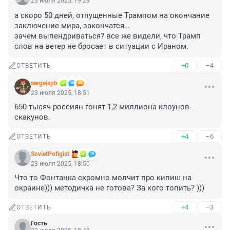
23 июля 2025, 19:29
а скоро 50 дней, отпущенные Трампом на окончание 
заключение мира, закончатся…

зачем выпендриваться? все же видели, что Трамп 
слов на ветер не бросает в ситуации с Ираном.
+0
–4
ОТВЕТИТЬ
sergeispb
23 июля 2025, 18:51
650 тысяч россиян гонят 1,2 миллиона клоунов- 
скакунов.
+4
–6
ОТВЕТИТЬ
SovietPofigist
23 июля 2025, 18:50
Что то Фонтанка скромно молчит про кипиш на 
окраине))) методичка не готова? За кого топить? )))
+4
–3
ОТВЕТИТЬ
Гость