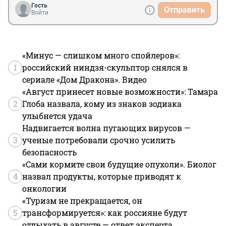
Гость
Отправить
Войти
«Минус — слишком много спойлеров»:
1
российский ниндзя-скульптор снялся в
сериале «Дом Дракона». Видео
«Август принесет новые возможности»: Тамара
2
Глоба назвала, кому из знаков зодиака
улыбнется удача
Надвигается волна пугающих вирусов —
3
ученые потребовали срочно усилить
безопасность
«Сами кормите свои будущие опухоли». Биолог
4
назвал продукты, которые приводят к
онкологии
«Туризм не прекращается, он
5
трансформируется»: как россияне будут
отдыхать в августе — ответ эксперта