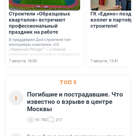
Строители «Образцовых
ГК «Едино» поздр
кварталов» встречают
коллег и партнёр
профессиональный
строителя!
праздник на работе
В преддверии Дня строителя топ-
менеджеры компании «СЗ
„Терминал-Ресурс“ — о планах
компании, испытаниях и поводах для
осторожного оптимизма.
7 августа, 18:00
7 августа, 13:41
ТОП 5
Погибшие и пострадавшие. Что
1
известно о взрыве в центре
Москвы
91 750
217