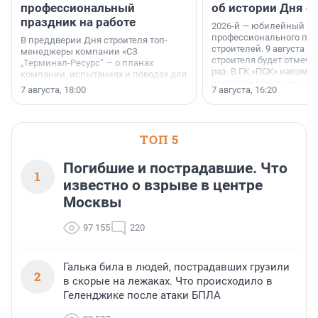
профессиональный
об истории Дня с
праздник на работе
2026-й — юбилейный го
профессионального пр
В преддверии Дня строителя топ-
строителей. 9 августа 2
менеджеры компании «СЗ
строителя будет отмечат
„Терминал-Ресурс“ — о планах
раз. В ГК «ПСК» напомни
компании, испытаниях и поводах для
появился праздник и к
осторожного оптимизма.
7 августа, 18:00
7 августа, 16:20
поменялась роль строит
ТОП 5
Погибшие и пострадавшие. Что
1
известно о взрыве в центре
Москвы
97 155
220
Галька била в людей, пострадавших грузили
2
в скорые на лежаках. Что происходило в
Геленджике после атаки БПЛА