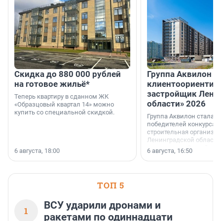
Скидка до 880 000 рублей
Группа Аквилон 
на готовое жильё*
клиентоориентир
застройщик Лени
Теперь квартиру в сданном ЖК
области» 2026
«Образцовый квартал 14» можно
купить со специальной скидкой.
Группа Аквилон стала 
победителей конкурса 
строительная организа
Ленинградской области 
номинации «Самый
6 августа, 18:00
6 августа, 16:50
клиентоориентированн
застройщик Ленинград
области».
ТОП 5
ВСУ ударили дронами и
1
ракетами по одиннадцати