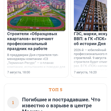
Строители «Образцовых
ГЭС, марки, искус
кварталов» встречают
ВВП: в ГК «ПСК» р
профессиональный
об истории Дня с
праздник на работе
2026-й — юбилейный го
профессионального пр
В преддверии Дня строителя топ-
строителей. 9 августа 2
менеджеры компании «СЗ
строителя будет отмечат
„Терминал-Ресурс“ — о планах
раз. В ГК «ПСК» напомни
компании, испытаниях и поводах для
появился праздник и к
осторожного оптимизма.
7 августа, 18:00
7 августа, 16:20
поменялась роль строит
ТОП 5
Погибшие и пострадавшие. Что
1
известно о взрыве в центре