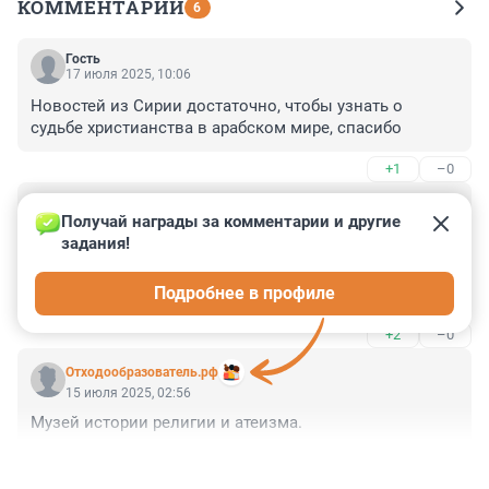
КОММЕНТАРИИ
6
Гость
17 июля 2025, 10:06
Новостей из Сирии достаточно, чтобы узнать о 
судьбе христианства в арабском мире, спасибо
+1
–0
Гость
15 июля 2025, 15:18
Получай награды за комментарии и другие 
задания!
В последние десятилетия почти полностью 
искореняется - при молчаливом попустительстве и 
Подробнее в профиле
одобрении западных "христианских" государств.
+2
–0
Отходообразователь.рф
15 июля 2025, 02:56
Музей истории религии и атеизма.
+0
–0