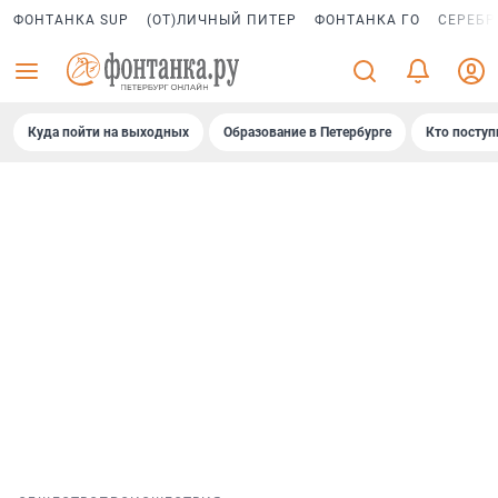
ФОНТАНКА SUP
(ОТ)ЛИЧНЫЙ ПИТЕР
ФОНТАНКА ГО
СЕРЕБР
Куда пойти на выходных
Образование в Петербурге
Кто поступ