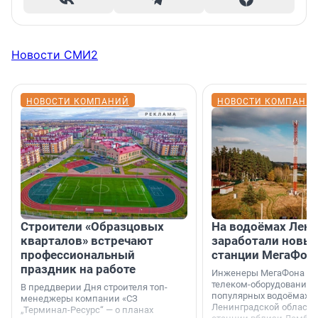
Новости СМИ2
НОВОСТИ КОМПАНИЙ
НОВОСТИ КОМПАНИ
Строители «Образцовых
На водоёмах Лен
кварталов» встречают
заработали новы
профессиональный
станции МегаФон
праздник на работе
Инженеры МегаФона ус
телеком-оборудование 
В преддверии Дня строителя топ-
популярных водоёмах
менеджеры компании «СЗ
Ленинградской области
„Терминал-Ресурс“ — о планах