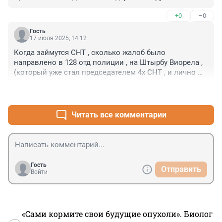
спецслужбами российских военнослужащих по 
+0
–0
подозрению в шпионской деятельности. Это привело 
к ответным санкциям со стороны России. 6 октября 
Гость
2006 года в России была проведена проверка 
17 июля 2025, 14:12
ресторанов, казино, компаний, принадлежащих 
Когда займутся СНТ , сколько жалоб было 
грузинам. Началась массовая депортация 
направлено в 128 отд полиции , на Штырбу Виорела ,
незаконных мигрантов из Грузии (с октября выслано 
(который уже стал председателем 4х СНТ , и лично 
более 1 тыс. человек). МВД ежедневно заявляло о 
Короткову и в прокуратуру, на бездействие полиции, 
поимке грузинских «воров в законе». А в данном 
+1
–0
ничего не делалось , .
случае выступили азербайджанцы. Задержание 4-х 
начальников полиции для устрашения Алиева. Мол, 
Читать все комментарии
видишь, мы своих плющим, можешь представить, что 
будет с твоими. Поссорились бы с Киргизией – 
плющили бы киргизов. Ни чего нового.
Гость
Отправить
Войти
«Сами кормите свои будущие опухоли». Биолог