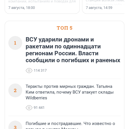
станции вблизи Лембол
компании, испытаниях и поводах для
Раздолинского озёр, а 
осторожного оптимизма.
7 августа, 18:00
7 августа, 14:59
недалеко от Большого Т
водопада.
ТОП 5
ВСУ ударили дронами и
1
ракетами по одиннадцати
регионам России. Власти
сообщили о погибших и раненых
114 317
Теракты против мирных граждан. Татьяна
2
Ким ответила, почему ВСУ атакует склады
Wildberries
91 441
Погибшие и пострадавшие. Что известно о
3