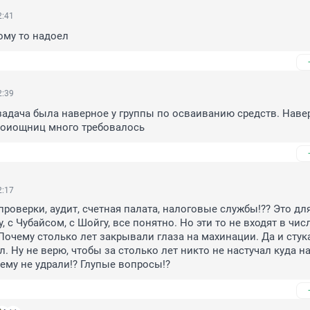
2:41
ому то надоел
2:39
адача была наверное у группы по осваиванию средств. Навер
оиощниц много требовалось
2:17
проверки, аудит, счетная палата, налоговые службы!?? Это для 
у, с Чубайсом, с Шойгу, все понятно. Но эти то не входят в числ
очему столько лет закрывали глаза на махинации. Да и стука
. Ну не верю, чтобы за столько лет никто не настучал куда на
ему не удрали!? Глупые вопросы!?