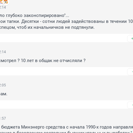
2:14
о глубоко законспирировано"...

ои тапки. Десятки - сотни людей задействованы в течении 10 л
спецом, чтоб их начальничков не подтянули.
2:14
смотрел ? 10 лет в общак не отчисляли ?
2:05
зам.
1:57
бюджета Минэнерго средства с начала 1990-х годов направля