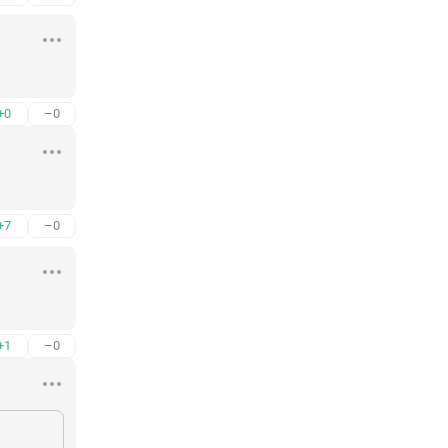
+0
–0
+7
–0
+1
–0