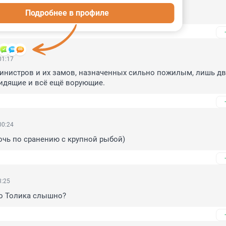
Подробнее в профиле
братъ будут?
01:17
инистров и их замов, назначенных сильно пожилым, лишь дв
сидящие и всё ещё ворующие.
00:24
очь по сранению с крупной рыбой)
3:25
го Толика слышно?