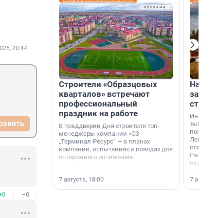
025, 20:44
Строители «Образцовых
На вод
кварталов» встречают
зарабо
профессиональный
станци
праздник на работе
Инженер
равить
телеком-
В преддверии Дня строителя топ-
популярн
менеджеры компании «СЗ
Ленингра
„Терминал-Ресурс“ — о планах
станции 
компании, испытаниях и поводах для
Раздолин
осторожного оптимизма.
недалеко
водопада
7 августа, 18:00
7 августа,
+0
–0