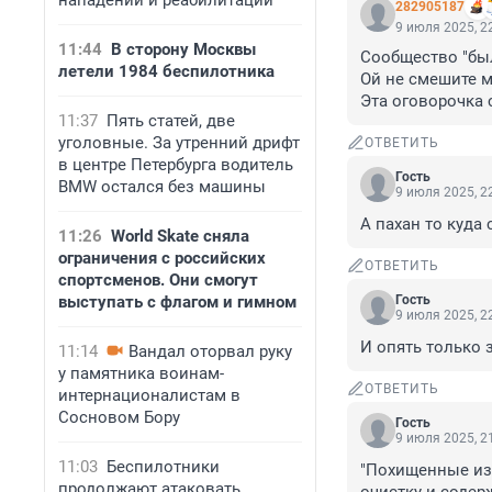
нападении и реабилитации
282905187
9 июля 2025, 2
11:44
В сторону Москвы
Сообщество "был
летели 1984 беспилотника
Ой не смешите м
Эта оговорочка 
11:37
Пять статей, две
уголовные. За утренний дрифт
ОТВЕТИТЬ
в центре Петербурга водитель
Гость
BMW остался без машины
9 июля 2025, 2
А пахан то куда 
11:26
World Skate сняла
ограничения с российских
ОТВЕТИТЬ
спортсменов. Они смогут
выступать с флагом и гимном
Гость
9 июля 2025, 2
И опять только 
11:14
Вандал оторвал руку
у памятника воинам-
ОТВЕТИТЬ
интернационалистам в
Сосновом Бору
Гость
9 июля 2025, 2
11:03
Беспилотники
"Похищенные из 
продолжают атаковать