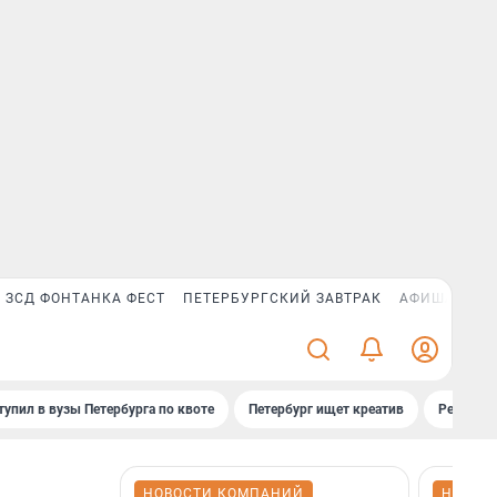
ЗСД ФОНТАНКА ФЕСТ
ПЕТЕРБУРГСКИЙ ЗАВТРАК
АФИША PLUS
тупил в вузы Петербурга по квоте
Петербург ищет креатив
Рейтинги
НОВОСТИ КОМПАНИЙ
НОВОС