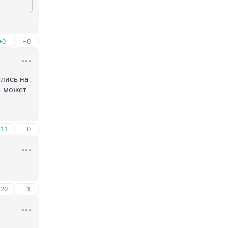
+0
–0
лись на 
 может 
+11
–0
+20
–1