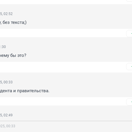
5, 02:52
 без текста;)
1:30
чему бы это?
5, 00:33
дента и правительства.
5, 02:49
25, 00:33