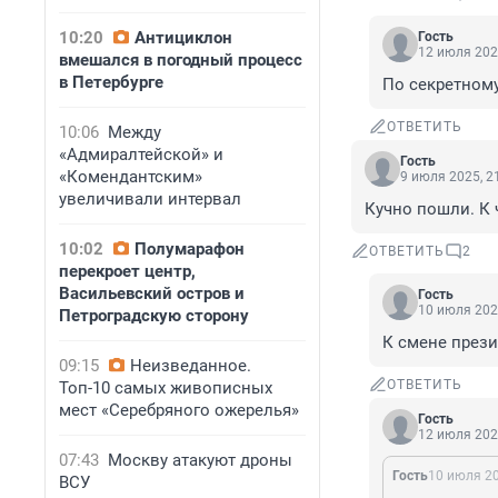
10:20
Антициклон
Гость
12 июля 202
вмешался в погодный процесс
в Петербурге
По секретному,
ОТВЕТИТЬ
10:06
Между
«Адмиралтейской» и
Гость
«Комендантским»
9 июля 2025, 2
увеличивали интервал
Кучно пошли. К 
10:02
Полумарафон
ОТВЕТИТЬ
2
перекроет центр,
Васильевский остров и
Гость
10 июля 202
Петроградскую сторону
К смене прези
09:15
Неизведанное.
ОТВЕТИТЬ
Топ-10 самых живописных
мест «Серебряного ожерелья»
Гость
12 июля 202
07:43
Москву атакуют дроны
Гость
10 июля 20
ВСУ