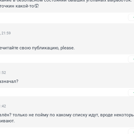
жание в безопасном состоянии бывших угольных выработок."

точкин какой-то🤦
 21:59
ечитайте свою публикацию, please.
1:52
назначал?
1:42
влён? только не пойму по какому списку идут, вроде некоторы
кивают.