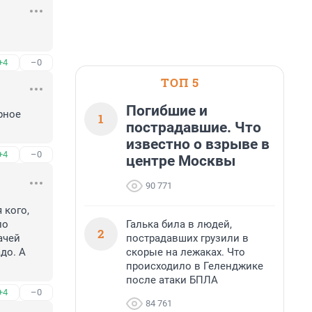
+4
–0
ТОП 5
Погибшие и
ное 
1
пострадавшие. Что
известно о взрыве в
+4
–0
центре Москвы
90 771
кого, 
Галька била в людей,
о 
2
пострадавших грузили в
чей 
скорые на лежаках. Что
до. А 
происходило в Геленджике
после атаки БПЛА
+4
–0
84 761