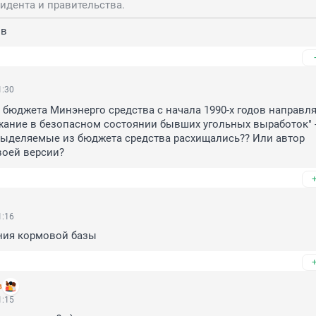
идента и правительства.
ов
1:30
бюджета Минэнерго средства с начала 1990-х годов направля
жание в безопасном состоянии бывших угольных выработок" -
выделяемые из бюджета средства расхищались?? Или автор 
воей версии?
1:16
ния кормовой базы
в
1:15