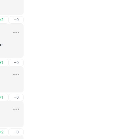
+2
–0
е 
+1
–0
+1
–0
+2
–0