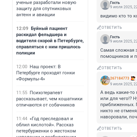
ученые разработали новую
Гость
9 июля 2025, 2
защиту для спутниковых
антенн и авиации
видимо кто то к
ОТВЕТИТЬ
12:09
Буйный пациент
раскидал фельдшера и
Гость
водителя скорой в Петербурге,
9 июля 2025, 2
справляться с ним пришлось
Самая сложная з
полиции
помощников и п
12:00
Наш проект: В
ОТВЕТИТЬ
Петербурге проходят гонки
«Формулы-4»
267184773
9 июля 2025, 2
А ведь какие-то 
11:55
Психотерапевт
или для чего!? Н
рассказывает, чем кошатники
приближенных. П
отличаются от собачников
никто не отменял
наворовали, поч
11:44
«Год преследовал и
облил кислотой». Рассказ
ОТВЕТИТЬ
петербурженки о жестоком