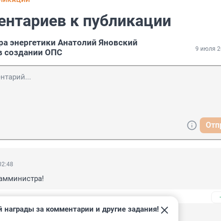
БЛИКАЦИИ
ентариев к публикации
а энергетики Анатолий Яновский
9 июля 2
в создании ОПС
Отп
02:48
замминистра!
 награды за комментарии и другие задания!
01:56