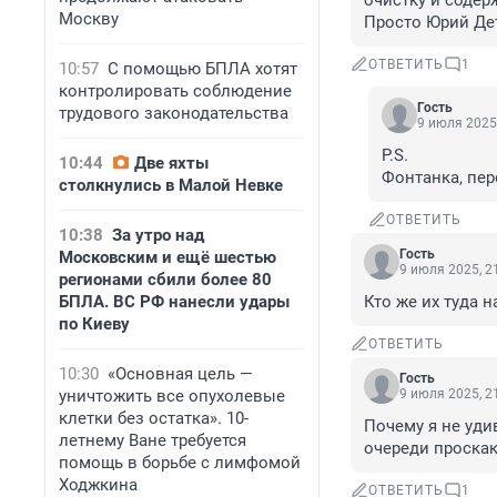
очистку и содер
Москву
Просто Юрий Де
ОТВЕТИТЬ
1
10:57
С помощью БПЛА хотят
контролировать соблюдение
Гость
трудового законодательства
9 июля 2025,
P.S.

10:44
Две яхты
Фонтанка, пер
столкнулись в Малой Невке
ОТВЕТИТЬ
10:38
За утро над
Гость
Московским и ещё шестью
9 июля 2025, 2
регионами сбили более 80
БПЛА. ВС РФ нанесли удары
Кто же их туда 
по Киеву
ОТВЕТИТЬ
10:30
«Основная цель —
Гость
уничтожить все опухолевые
9 июля 2025, 2
клетки без остатка». 10-
Почему я не уди
летнему Ване требуется
очереди проска
помощь в борьбе с лимфомой
Ходжкина
ОТВЕТИТЬ
1