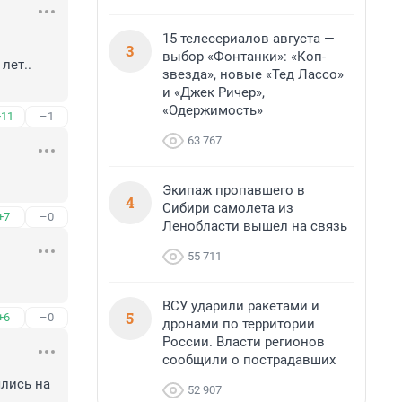
15 телесериалов августа —
3
выбор «Фонтанки»: «Коп-
ет..

звезда», новые «Тед Лассо»
и «Джек Ричер»,
«Одержимость»
+11
–1
63 767
Экипаж пропавшего в
4
Сибири самолета из
+7
–0
Ленобласти вышел на связь
55 711
ВСУ ударили ракетами и
5
+6
–0
дронами по территории
России. Власти регионов
сообщили о пострадавших
лись на 
52 907