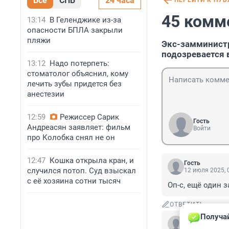
Все
СПБ
24 часа
ПЕРЕЙТИ К ПУ
45 комм
13:14
В Геленджике из-за
опасности БПЛА закрыли
пляжи
Экс-замминистр
подозревается 
13:12
Надо потерпеть:
стоматолог объяснил, кому
лечить зубы придется без
анестезии
12:59
Режиссер Сарик
Гость
Андреасян заявляет: фильм
Войти
про Колобка снял не он
12:47
Кошка открыла кран, и
Гость
случился потоп. Суд взыскал
12 июля 2025, 
с её хозяина сотни тысяч
Оп-с, ещё один 
ОТВЕТИТЬ
Получай
Гость
10 июля 2025, 