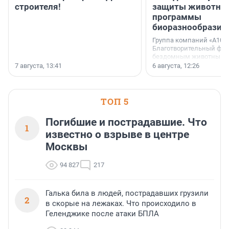
строителя!
защиты животных
программы
биоразнообразия
Группа компаний «А101»
Благотворительный фо
бездомным животным 
заключили соглашение
7 августа, 13:41
6 августа, 12:26
стратегическом сотрудн
ТОП 5
Погибшие и пострадавшие. Что
1
известно о взрыве в центре
Москвы
94 827
217
Галька била в людей, пострадавших грузили
2
в скорые на лежаках. Что происходило в
Геленджике после атаки БПЛА