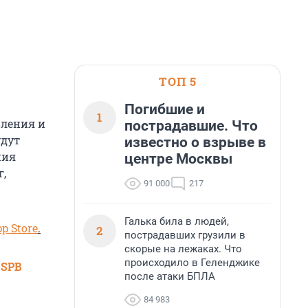
ТОП 5
Погибшие и
1
вления и
пострадавшие. Что
удут
известно о взрыве в
ния
центре Москвы
г,
91 000
217
Галька била в людей,
p Store
.
2
пострадавших грузили в
скорые на лежаках. Что
происходило в Геленджике
 SPB
после атаки БПЛА
84 983