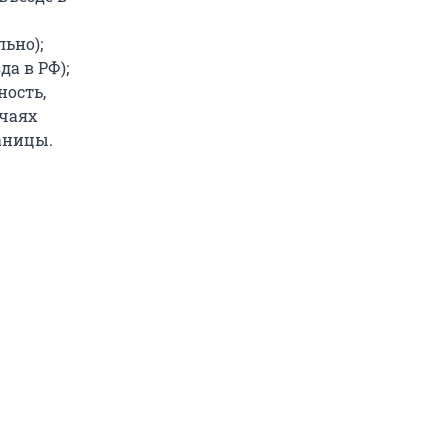
ьно);
да в РФ);
ность,
учаях
аницы.