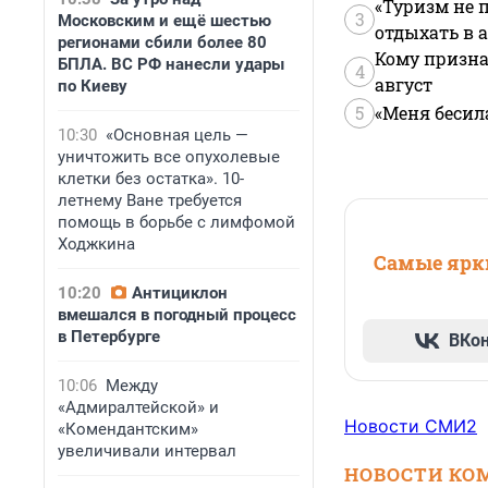
«Туризм не 
3
Московским и ещё шестью
отдыхать в а
регионами сбили более 80
Кому призна
БПЛА. ВС РФ нанесли удары
4
август
по Киеву
5
«Меня бесил
10:30
«Основная цель —
уничтожить все опухолевые
клетки без остатка». 10-
летнему Ване требуется
помощь в борьбе с лимфомой
Ходжкина
Самые ярки
10:20
Антициклон
вмешался в погодный процесс
в Петербурге
ВКо
10:06
Между
«Адмиралтейской» и
Новости СМИ2
«Комендантским»
увеличивали интервал
НОВОСТИ КО