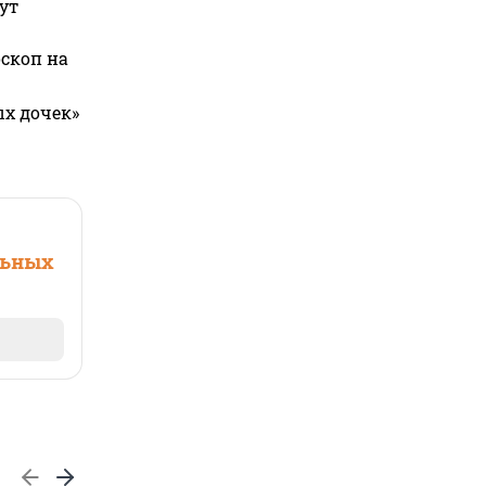
ут
оскоп на
ых дочек»
льных