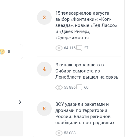
15 телесериалов августа —
3
выбор «Фонтанки»: «Коп-
звезда», новые «Тед Лассо»
и «Джек Ричер»,
«Одержимость»
64 116
27
0
Экипаж пропавшего в
4
Сибири самолета из
Ленобласти вышел на связь
55 886
60
ВСУ ударили ракетами и
5
дронами по территории
России. Власти регионов
сообщили о пострадавших
53 088