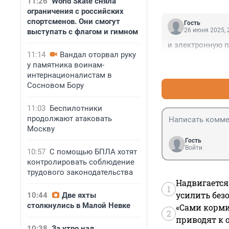
11:26
World Skate сняла
ограничения с российских
спортсменов. Они смогут
Гость
26 июня 2025, 
выступать с флагом и гимном
и электронную 
11:14
Вандал оторвал руку
у памятника воинам-
интернационалистам в
Сосновом Бору
11:03
Беспилотники
продолжают атаковать
Москву
Гость
Войти
10:57
С помощью БПЛА хотят
контролировать соблюдение
трудового законодательства
Надвигается
1
усилить без
10:44
Две яхты
столкнулись в Малой Невке
«Сами корми
2
приводят к 
10:38
За утро над