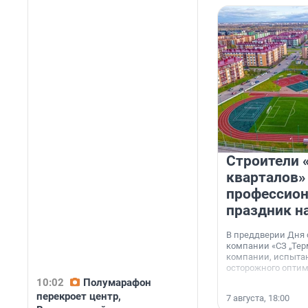
Строители 
кварталов»
профессио
праздник н
В преддверии Дня
компании «СЗ „Тер
компании, испытан
осторожного опти
10:02
Полумарафон
перекроет центр,
7 августа, 18:00