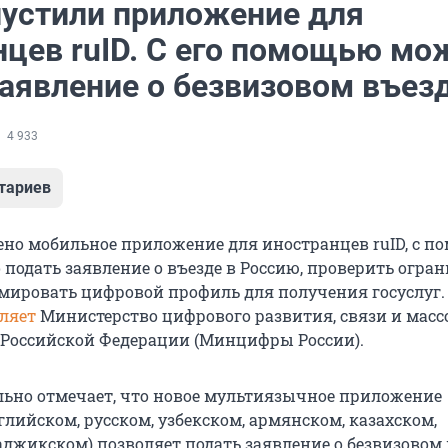
пустили приложение для
нцев ruID. С его помощью мо
заявление о безвизовом въез
4 933
тариев
ено мобильное приложение для иностранцев ruID, с 
 подать заявление о въезде в Россию, проверить огра
рмировать цифровой профиль для получения госуслуг.
ляет
Министерство цифрового развития, связи и мас
Российской Федерации (Минцифры России).
льно отмечает, что новое мультиязычное приложение
глийском, русском, узбекском, армянском, казахском,
аджикском) позволяет подать заявление о безвизовом 