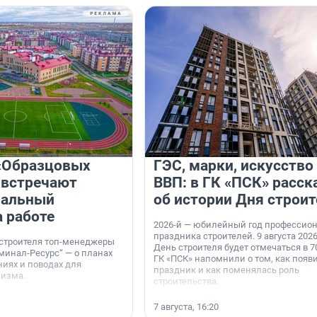
«Образцовых
ГЭС, марки, искусство
 встречают
ВВП: в ГК «ПСК» расск
нальный
об истории Дня строит
а работе
2026-й — юбилейный год профессио
праздника строителей. 9 августа 2026
 строителя топ-менеджеры
День строителя будет отмечаться в 70
минал-Ресурс“ — о планах
ГК «ПСК» напомнили о том, как появ
иях и поводах для
праздник и как поменялась роль
мизма.
строительства.
7 августа, 16:20