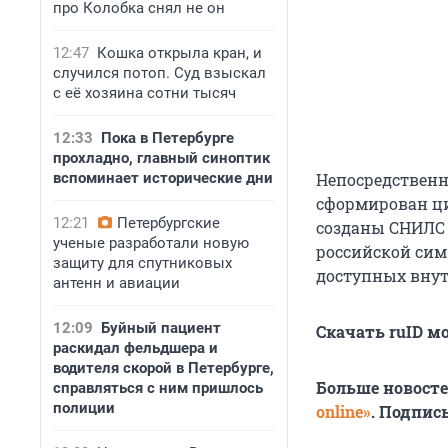
про Колобка снял не он
12:47
Кошка открыла кран, и
случился потоп. Суд взыскал
с её хозяина сотни тысяч
12:33
Пока в Петербурге
прохладно, главный синоптик
вспоминает исторические дни
Непосредственн
сформирован ци
12:21
Петербургские
созданы СНИЛС 
ученые разработали новую
российской сим-
защиту для спутниковых
доступных внут
антенн и авиации
12:09
Буйный пациент
Скачать ruID м
раскидал фельдшера и
водителя скорой в Петербурге,
Больше новост
справляться с ним пришлось
полиции
online»
. Подпис