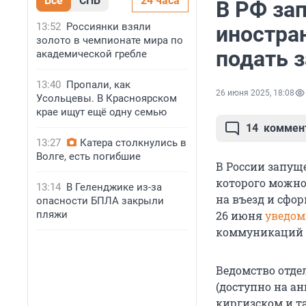
Все
СПБ
24 часа
В РФ за
13:52
Россиянки взяли
иностра
золото в чемпионате мира по
подать 
академической гребле
13:40
Пропали, как
26 июня 2025, 18:08
Усольцевы. В Красноярском
крае ищут ещё одну семью
14
коммен
13:27
Катера столкнулись в
Волге, есть погибшие
В России запущ
которого можно
13:14
В Геленджике из-за
на въезд и сфо
опасности БПЛА закрыли
пляжи
26 июня
уведом
коммуникаций 
Ведомство отде
(доступно на ан
киргизском и т