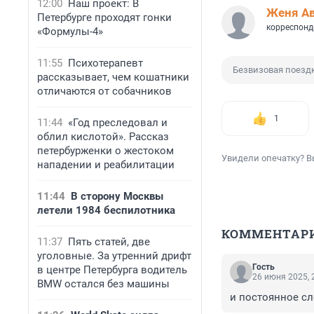
12:00
Наш проект: В
Женя А
Петербурге проходят гонки
корреспонд
«Формулы-4»
11:55
Психотерапевт
Безвизовая поезд
рассказывает, чем кошатники
отличаются от собачников
1
11:44
«Год преследовал и
облил кислотой». Рассказ
петербурженки о жестоком
Увидели опечатку? В
нападении и реабилитации
11:44
В сторону Москвы
летели 1984 беспилотника
КОММЕНТАР
11:37
Пять статей, две
уголовные. За утренний дрифт
Гость
в центре Петербурга водитель
26 июня 2025, 
BMW остался без машины
и постоянное с