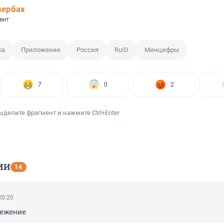
вербах
ент
ка
Приложение
Россия
RuID
Минцифры
7
0
2
ыделите фрагмент и нажмите Ctrl+Enter
ИИ
14
20:20
лежение