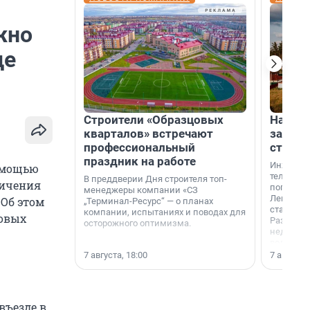
жно
де
Строители «Образцовых
На вод
кварталов» встречают
зарабо
профессиональный
станци
праздник на работе
Инженер
помощью
телеком-
В преддверии Дня строителя топ-
ничения
популярн
менеджеры компании «СЗ
Ленингра
 Об этом
„Терминал-Ресурс“ — о планах
станции 
компании, испытаниях и поводах для
совых
Раздолин
осторожного оптимизма.
недалеко
водопада
7 августа, 18:00
7 августа,
въезде в