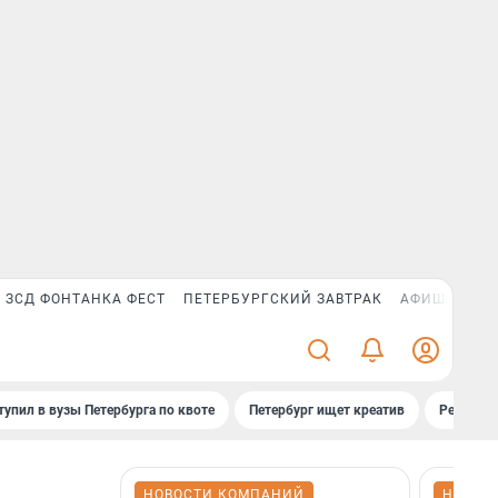
ЗСД ФОНТАНКА ФЕСТ
ПЕТЕРБУРГСКИЙ ЗАВТРАК
АФИША PLUS
тупил в вузы Петербурга по квоте
Петербург ищет креатив
Рейтинги
НОВОСТИ КОМПАНИЙ
НОВОС