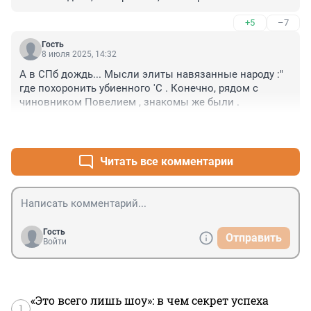
+5
–7
Гость
8 июля 2025, 14:32
А в СПб дождь... Мысли элиты навязанные народу :" 
где похоронить убиенного 'С . Конечно, рядом с 
чиновником Повелием , знакомы же были .
+1
–0
Читать все комментарии
Гость
Отправить
Войти
«Это всего лишь шоу»: в чем секрет успеха
1