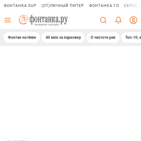
ФОНТАНКА SUP
(ОТ)ЛИЧНЫЙ ПИТЕР
ФОНТАНКА ГО
СЕРЕБР
Фонтан на Неве
40 млн за парковку
О чистоте рек
Топ-10, 