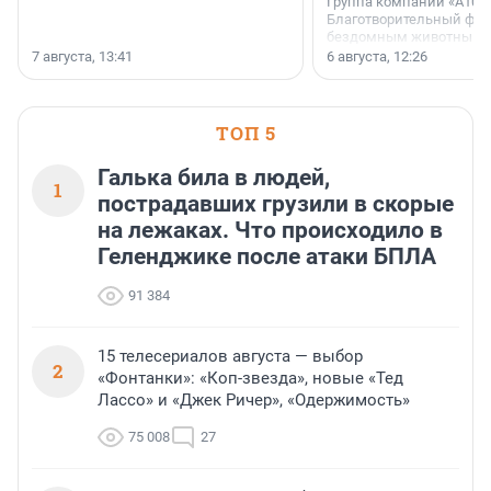
Группа компаний «А101»
Благотворительный фо
бездомным животным 
заключили соглашение
7 августа, 13:41
6 августа, 12:26
стратегическом сотрудн
ТОП 5
Галька била в людей,
1
пострадавших грузили в скорые
на лежаках. Что происходило в
Геленджике после атаки БПЛА
91 384
15 телесериалов августа — выбор
2
«Фонтанки»: «Коп-звезда», новые «Тед
Лассо» и «Джек Ричер», «Одержимость»
75 008
27