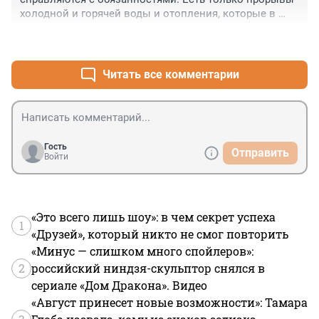
холодной и горячей воды и отопления, которые в 
ближайшее время поднимут коэффициент с 
+3
–0
нормативами до 3, что приведёт к страшнейшим 
последствиям аварий и развала водоснабжения. 
Просто Минстрою нужна яхта. 75 лет страна жила по 
Читать все комментарии
нормативу — всё было прекрасно, никто не 
жаловался, всем хватало. А потом пришли 
менеджеры лоббисты счётчиков, посадили всё 
население на иглу и разрушили всю инфраструктуру 
системы водоснабжения страны и дальше будут 
Гость
Отправить
разрушать.
Войти
«Это всего лишь шоу»: в чем секрет успеха
1
«Друзей», который никто не смог повторить
«Минус — слишком много спойлеров»:
2
российский ниндзя-скульптор снялся в
сериале «Дом Дракона». Видео
«Август принесет новые возможности»: Тамара