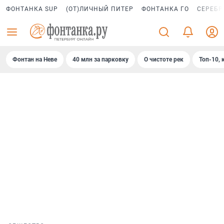
ФОНТАНКА SUP
(ОТ)ЛИЧНЫЙ ПИТЕР
ФОНТАНКА ГО
СЕРЕБР
Фонтан на Неве
40 млн за парковку
О чистоте рек
Топ-10, 