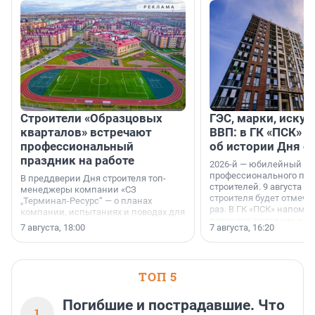
Строители «Образцовых
ГЭС, марки, искус
кварталов» встречают
ВВП: в ГК «ПСК» р
профессиональный
об истории Дня с
праздник на работе
2026-й — юбилейный го
профессионального пр
В преддверии Дня строителя топ-
строителей. 9 августа 2
менеджеры компании «СЗ
строителя будет отмечат
„Терминал-Ресурс“ — о планах
раз. В ГК «ПСК» напомни
компании, испытаниях и поводах для
появился праздник и к
осторожного оптимизма.
7 августа, 18:00
7 августа, 16:20
поменялась роль строит
ТОП 5
Погибшие и пострадавшие. Что
1