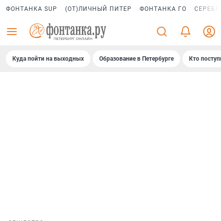
ФОНТАНКА SUP
(ОТ)ЛИЧНЫЙ ПИТЕР
ФОНТАНКА ГО
СЕРЕБР
Куда пойти на выходных
Образование в Петербурге
Кто поступ