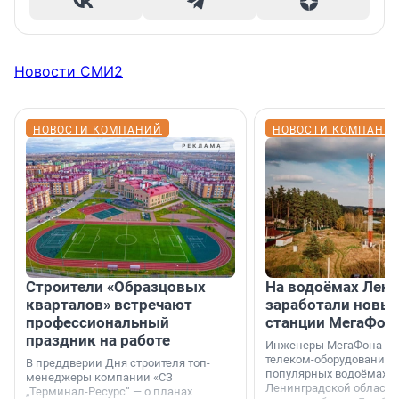
Новости СМИ2
НОВОСТИ КОМПАНИЙ
НОВОСТИ КОМПАНИ
Строители «Образцовых
На водоёмах Лен
кварталов» встречают
заработали новы
профессиональный
станции МегаФон
праздник на работе
Инженеры МегаФона ус
телеком-оборудование 
В преддверии Дня строителя топ-
популярных водоёмах
менеджеры компании «СЗ
Ленинградской области
„Терминал-Ресурс“ — о планах