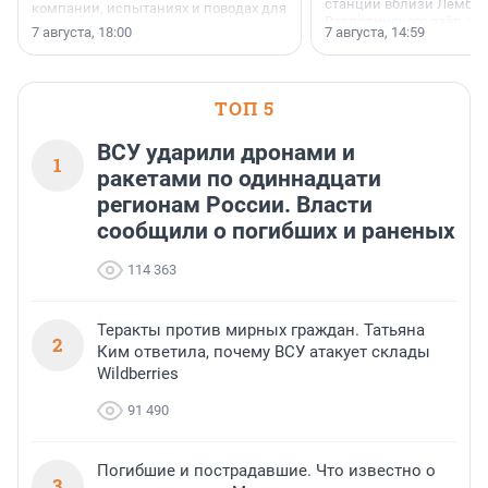
станции вблизи Лембол
компании, испытаниях и поводах для
Раздолинского озёр, а 
осторожного оптимизма.
7 августа, 18:00
7 августа, 14:59
недалеко от Большого Т
водопада.
ТОП 5
ВСУ ударили дронами и
1
ракетами по одиннадцати
регионам России. Власти
сообщили о погибших и раненых
114 363
Теракты против мирных граждан. Татьяна
2
Ким ответила, почему ВСУ атакует склады
Wildberries
91 490
Погибшие и пострадавшие. Что известно о
3