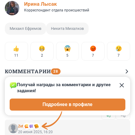
Ирина Лысак
Корреспондент отдела происшествий
Михаил Ефремов
Никита Михалков
11
2
5
7
7
КОММЕНТАРИИ
28
Получай награды за комментарии и другие 
Гость
20 июня 2025, 17:49
задания!
Тошнит от этих персонажей. Не научили их обоих 
Подробнее в профиле
Родину любить.
+0
–0
Zet
20 июня 2025, 16:20