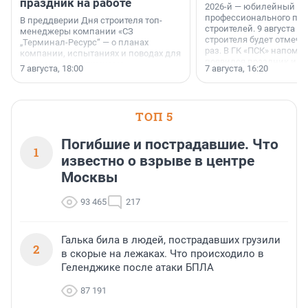
праздник на работе
2026-й — юбилейный го
профессионального пр
В преддверии Дня строителя топ-
строителей. 9 августа 2
менеджеры компании «СЗ
строителя будет отмечат
„Терминал-Ресурс“ — о планах
раз. В ГК «ПСК» напомни
компании, испытаниях и поводах для
появился праздник и к
осторожного оптимизма.
7 августа, 18:00
7 августа, 16:20
поменялась роль строит
ТОП 5
Погибшие и пострадавшие. Что
1
известно о взрыве в центре
Москвы
93 465
217
Галька била в людей, пострадавших грузили
2
в скорые на лежаках. Что происходило в
Геленджике после атаки БПЛА
87 191