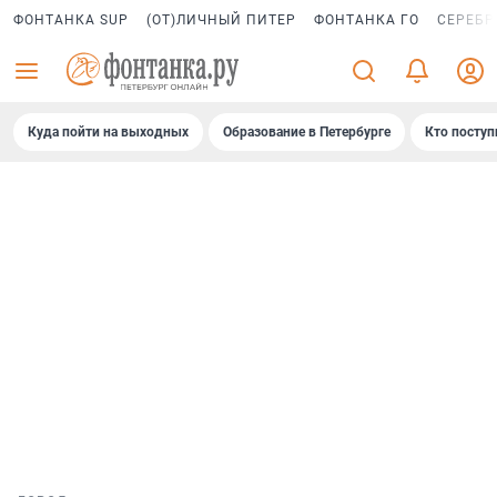
ФОНТАНКА SUP
(ОТ)ЛИЧНЫЙ ПИТЕР
ФОНТАНКА ГО
СЕРЕБР
Куда пойти на выходных
Образование в Петербурге
Кто поступ