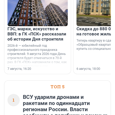
ГЭС, марки, искусство и
Скидка до 880 00
ВВП: в ГК «ПСК» рассказали
на готовое жильё
об истории Дня строителя
Теперь квартиру в сда
«Образцовый квартал 1
2026-й — юбилейный год
купить со специальной 
профессионального праздника
строителей. 9 августа 2026 года День
строителя будет отмечаться в 70-й
раз. В ГК «ПСК» напомнили о том, как
появился праздник и как
7 августа, 16:20
6 августа, 18:00
поменялась роль строительства.
ТОП 5
ВСУ ударили дронами и
1
ракетами по одиннадцати
регионам России. Власти