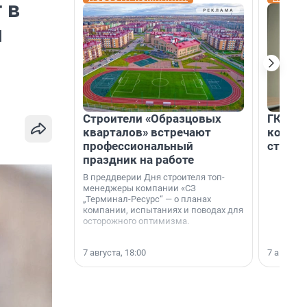
 в
я
Строители «Образцовых
ГК «Ед
кварталов» встречают
коллег
профессиональный
строит
праздник на работе
В преддверии Дня строителя топ-
менеджеры компании «СЗ
„Терминал-Ресурс“ — о планах
компании, испытаниях и поводах для
осторожного оптимизма.
7 августа, 18:00
7 августа,