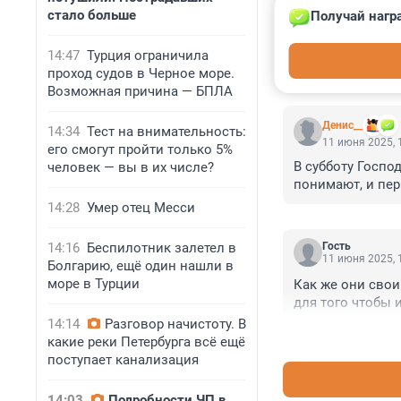
стало больше
Получай нагр
14:47
Турция ограничила
проход судов в Черное море.
КОММЕНТАР
Возможная причина — БПЛА
Денис__
14:34
Тест на внимательность:
11 июня 2025, 
его смогут пройти только 5%
В субботу Госпо
человек — вы в их числе?
понимают, и пер
14:28
Умер отец Месси
14:16
Беспилотник залетел в
Гость
11 июня 2025, 
Болгарию, ещё один нашли в
море в Турции
Как же они сво
для того чтобы 
14:14
Разговор начистоту. В
какие реки Петербурга всё ещё
поступает канализация
14:03
Подробности ЧП в