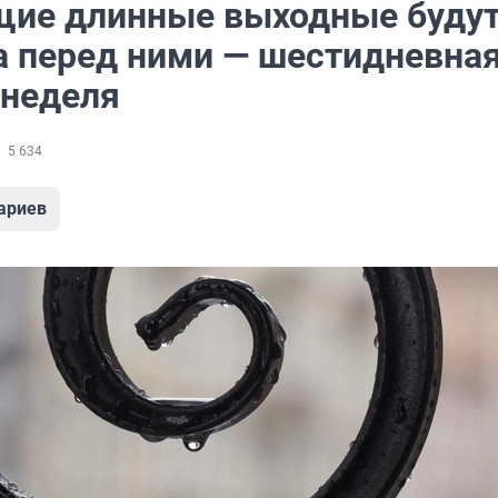
ие длинные выходные будут
 а перед ними — шестидневна
 неделя
5 634
ариев