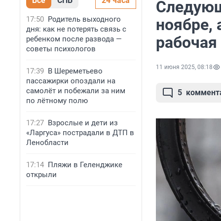
Все
СПБ
24 часа
Следующ
17:50
Родитель выходного
ноябре,
дня: как не потерять связь с
рабочая
ребенком после развода —
советы психологов
11 июня 2025, 08:18
17:39
В Шереметьево
пассажирки опоздали на
самолёт и побежали за ним
5
коммент
по лётному полю
17:27
Взрослые и дети из
«Ларгуса» пострадали в ДТП в
Ленобласти
17:14
Пляжи в Геленджике
открыли