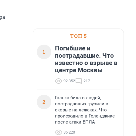
ра
я
.
ТОП 5
Погибшие и
1
пострадавшие. Что
известно о взрыве в
центре Москвы
92 352
217
Галька била в людей,
2
пострадавших грузили в
скорые на лежаках. Что
происходило в Геленджике
после атаки БПЛА
86 220