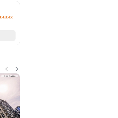
льных