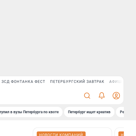
ЗСД ФОНТАНКА ФЕСТ
ПЕТЕРБУРГСКИЙ ЗАВТРАК
АФИША PLUS
тупил в вузы Петербурга по квоте
Петербург ищет креатив
Рейтинги
НОВОСТИ КОМПАНИЙ
НОВОС