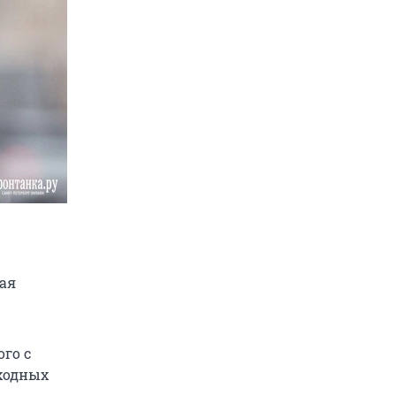
ая
ого с
ыходных