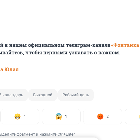
ей в нашем официальном телеграм-канале
«Фонтанка
ывайтесь, чтобы первыми узнавать о важном.
ва Юлия
й календарь
Выходной
Рабочий день
1
1
2
ыделите фрагмент и нажмите Ctrl+Enter