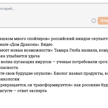
Отп
ишком много спойлеров»: российский ниндзя-скульпт
риале «Дом Дракона». Видео
несет новые возможности»: Тамара Глоба назвала, кому
ака улыбнется удача
 волна пугающих вирусов — ученые потребовали сроч
опасность
те свои будущие опухоли». Биолог назвал продукты, 
онкологии
прекращается, он трансформируется»: как россияне буд
вгусте — ответ эксперта