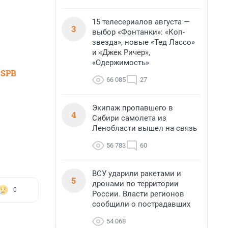
15 телесериалов августа —
3
выбор «Фонтанки»: «Коп-
звезда», новые «Тед Лассо»
и «Джек Ричер»,
«Одержимость»
 SPB
66 085
27
Экипаж пропавшего в
4
Сибири самолета из
Ленобласти вышел на связь
56 783
60
ВСУ ударили ракетами и
5
дронами по территории
0
России. Власти регионов
сообщили о пострадавших
54 068