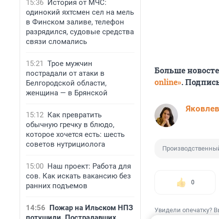
15:36
История от МЧС:
одинокий яхтсмен сел на мель
в Финском заливе, телефон
разрядился, судовые средства
связи сломались
15:21
Трое мужчин
Больше новост
пострадали от атаки в
online»
. Подпис
Белгородской области,
женщина — в Брянской
Яковле
15:12
Как превратить
обычную гречку в блюдо,
которое хочется есть: шесть
советов нутрициолога
Производственны
15:00
Наш проект: Работа для
сов. Как искать вакансию без
0
ранних подъемов
14:56
Пожар на Ильском НПЗ
Увидели опечатку? В
потушили. Пострадавших