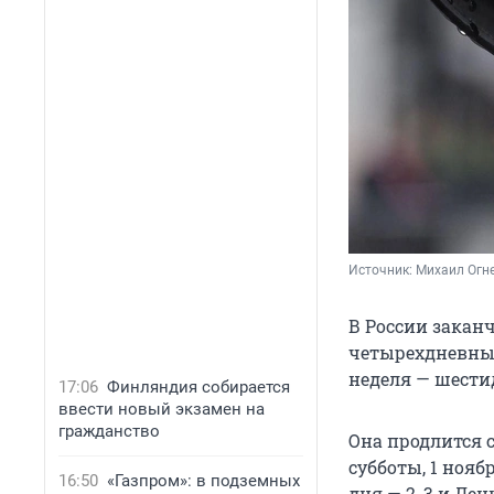
Источник: 
Михаил Огне
В России закан
четырехдневные
неделя — шести
17:06
Финляндия собирается
ввести новый экзамен на
гражданство
Она продлится с
субботы, 1 нояб
16:50
«Газпром»: в подземных
дня — 2, 3 и Де