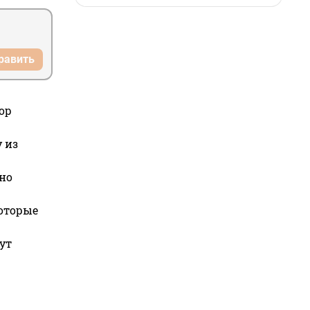
равить
ор
 из
но
которые
ут