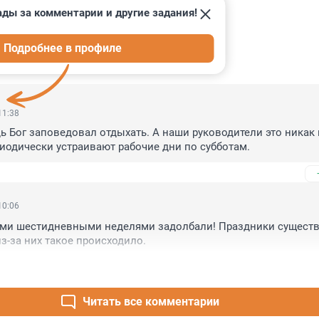
ады за комментарии и другие задания!
Подробнее в профиле
ИИ
5
11:38
дь Бог заповедовал отдыхать. А наши руководители это никак н
иодически устраивают рабочие дни по субботам.
10:06
ими шестидневными неделями задолбали! Праздники существу
из-за них такое происходило.
Читать все комментарии