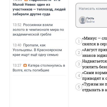
Малой Невке: один из
участников — теплоход, людей
забирали другие суда
Гость
Войти
13:52
Россиянки взяли
золото в чемпионате мира по
академической гребле
«Минус — сл
1
снялся в се
13:40
Пропали, как
«Август при
Усольцевы. В Красноярском
2
крае ищут ещё одну семью
знаков зоди
Надвигается
3
13:27
Катера столкнулись в
усилить без
Волге, есть погибшие
«Сами корми
4
приводят к 
«Туризм не 
5
отдыхать в а