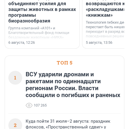
объединяют усилия для
возвращаются к
защиты животных в рамках
«раскладушкам» 
программы
«книжкам»
биоразнообразия
Технология гибких дисп
перестает быть нишевы
Группа компаний «А101» и
переходит в разряд вос
Благотворительный фонд помощи
повседневных решений
бездомным животным «НИКА»
заключили соглашение о
6 августа, 12:26
5 августа, 13:56
стратегическом сотрудничестве.
ТОП 5
ВСУ ударили дронами и
1
ракетами по одиннадцати
регионам России. Власти
сообщили о погибших и раненых
107 265
Куда пойти 31 июля–2 августа: праздник
2
флоксов, «Пространственный сдвиг» у