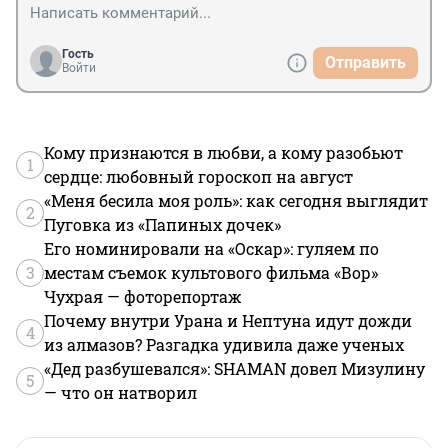
Гость
Отправить
Войти
Кому признаются в любви, а кому разобьют
1
сердце: любовный гороскоп на август
«Меня бесила моя роль»: как сегодня выглядит
2
Пуговка из «Папиных дочек»
Его номинировали на «Оскар»: гуляем по
3
местам съемок культового фильма «Вор»
Чухрая — фоторепортаж
Почему внутри Урана и Нептуна идут дожди
4
из алмазов? Разгадка удивила даже ученых
«Дед разбушевался»: SHAMAN довел Мизулину
5
— что он натворил