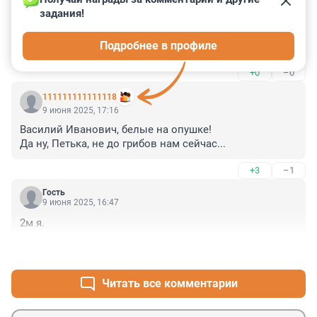
Гость
10 июня 2025, 09:15
задания!
Красные уже наступают? Здорово! А белые когда 
Подробнее в профиле
наступать начнут?
+0
–0
111111111111118
9 июня 2025, 17:16
Василий Иванович, белые на опушке!

Да ну, Петька, не до грибов нам сейчас...
+3
–1
Гость
9 июня 2025, 16:47
2м я.
+0
–2
Читать все комментарии