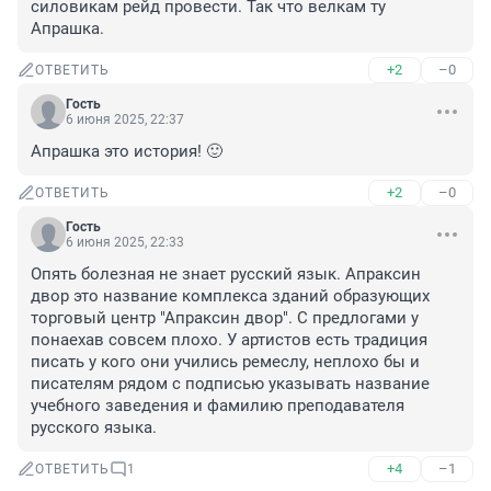
силовикам рейд провести. Так что велкам ту 
Апрашка.
+2
–0
ОТВЕТИТЬ
Гость
6 июня 2025, 22:37
Апрашка это история! 🙂
+2
–0
ОТВЕТИТЬ
Гость
6 июня 2025, 22:33
Опять болезная не знает русский язык. Апраксин 
двор это название комплекса зданий образующих 
торговый центр "Апраксин двор". С предлогами у 
понаехав совсем плохо. У артистов есть традиция 
писать у кого они учились ремеслу, неплохо бы и 
писателям рядом с подписью указывать название 
учебного заведения и фамилию преподавателя 
русского языка.
+4
–1
ОТВЕТИТЬ
1