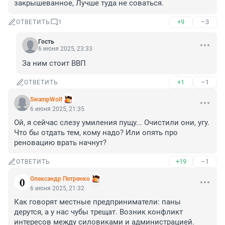
закрышеванное, Лучше туда не соваться.
+9
–3
ОТВЕТИТЬ
1
Гость
6 июня 2025, 23:33
За ним стоит ВВП
+1
–1
ОТВЕТИТЬ
SwampWolf
6 июня 2025, 21:35
Ой, я сейчас слезу умиления пущу... Очистили они, угу. 
Что бы отдать тем, кому надо? Или опять про 
реновацию врать начнут?
+19
–1
ОТВЕТИТЬ
Олександр Петренко
6 июня 2025, 21:32
Как говорят местные предприниматели: паны 
дерутся, а у нас чубы трещат. Возник конфликт 
интересов между силовиками и администрацией.