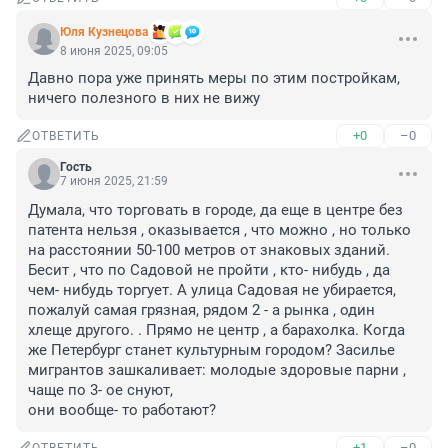
Юля Кузнецова
8 июня 2025, 09:05
Давно пора уже принять меры по этим постройкам, 
ничего полезного в них не вижу
+0
–0
ОТВЕТИТЬ
Гость
7 июня 2025, 21:59
Думала, что торговать в городе, да еще в центре без 
патента нельзя , оказывается , что можно , но только 
на расстоянии 50-100 метров от знаковых зданий. 
Бесит , что по Садовой не пройти , кто- нибудь , да 
чем- нибудь торгует. А улица Садовая не убирается, 
пожалуй самая грязная, рядом 2 - а рынка , один 
хлеще другого. . Прямо не центр , а барахолка. Когда 
же Петербург станет культурным городом? Засилье 
мигрантов зашкаливает: молодые здоровые парни , 
чаще по 3- ое снуют,

они вообще- то работают?
+1
–0