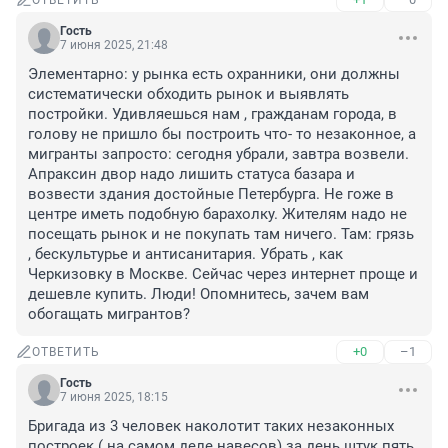
ОТВЕТИТЬ
Гость
7 июня 2025, 21:48
Элементарно: у рынка есть охранники, они должны 
систематически обходить рынок и выявлять 
постройки. Удивляешься нам , гражданам города, в 
голову не пришло бы построить что- то незаконное, а 
мигранты запросто: сегодня убрали, завтра возвели. 
Апраксин двор надо лишить статуса базара и 
возвести здания достойные Петербурга. Не гоже в 
центре иметь подобную барахолку. Жителям надо не 
посещать рынок и не покупать там ничего. Там: грязь 
, бескультурье и антисанитария. Убрать , как 
Черкизовку в Москве. Сейчас через интернет проще и 
дешевле купить. Люди! Опомнитесь, зачем вам 
обогащать мигрантов?
+0
–1
ОТВЕТИТЬ
Гость
7 июня 2025, 18:15
Бригада из 3 человек наколотит таких незаконных 
построек ( на самом деле навесов) за день штук пять. 