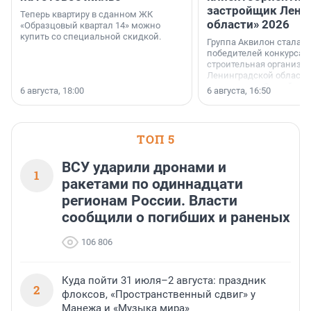
застройщик Лени
Теперь квартиру в сданном ЖК
области» 2026
«Образцовый квартал 14» можно
купить со специальной скидкой.
Группа Аквилон стала 
победителей конкурса 
строительная организа
Ленинградской области 
номинации «Самый
6 августа, 18:00
6 августа, 16:50
клиентоориентированн
застройщик Ленинград
области».
ТОП 5
ВСУ ударили дронами и
1
ракетами по одиннадцати
регионам России. Власти
сообщили о погибших и раненых
106 806
Куда пойти 31 июля–2 августа: праздник
2
флоксов, «Пространственный сдвиг» у
Манежа и «Музыка мира»