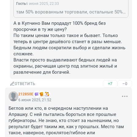
Гость
6 июня 2025, 22:33
там 50% ворованным торговали, остальные 50% неликвид с просрочкой или контрафакт без гарантии.
А в Купчино Вам продадут 100% бренд без 
просрочки в ту же цену?

По таким ценам только такое и бывает. Только 
теперь в центре дешёвого станет в разы меньше. 
Бедным людям сократили выбор и сделали жизнь 
сложнее.

Власти просто выдавливают бедных людей на 
окраины, расчищая центр под элитное жильё и 
развлечение для богачей.
+7
–0
ОТВЕТИТЬ
212850Е
6 июня 2025, 21:52
Беглов или кто, в очередном наступлении на 
Апрашку. С ней пытались бороться все прошлые 
губернаторы. Не знаю, кто стоит за нынешним, но 
результат будет таким же, как у прошлых. Место там 
такое, наверное, проклятое/гиблое или 