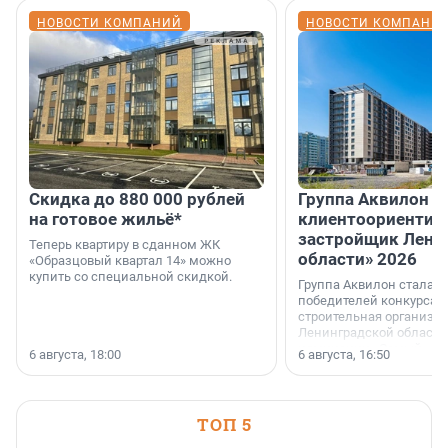
НОВОСТИ КОМПАНИЙ
НОВОСТИ КОМПАНИ
Скидка до 880 000 рублей
Группа Аквилон 
на готовое жильё*
клиентоориентир
застройщик Лени
Теперь квартиру в сданном ЖК
области» 2026
«Образцовый квартал 14» можно
купить со специальной скидкой.
Группа Аквилон стала 
победителей конкурса 
строительная организа
Ленинградской области 
номинации «Самый
6 августа, 18:00
6 августа, 16:50
клиентоориентированн
застройщик Ленинград
области».
ТОП 5