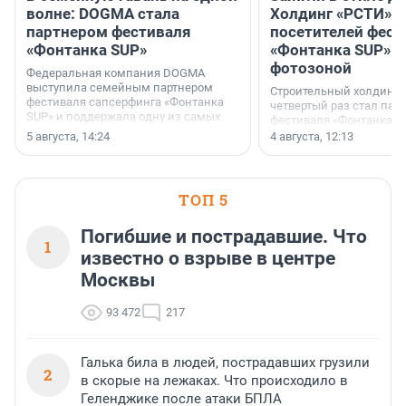
волне: DOGMA стала
Холдинг «РСТИ» 
партнером фестиваля
посетителей фест
«Фонтанка SUP»
«Фонтанка SUP» я
фотозоной
Федеральная компания DOGMA
выступила семейным партнером
Строительный холдинг 
фестиваля сапсерфинга «Фонтанка
четвертый раз стал пар
SUP» и поддержала одну из самых
фестиваля «Фонтанка S
ярких и романтичных номинаций —
раз компания стремится
5 августа, 14:24
4 августа, 12:13
«SUP-свадьба».
привезти корпоративну
и подарить настоящий 
посетителям фестиваля
необычной фотозоне.
ТОП 5
Погибшие и пострадавшие. Что
1
известно о взрыве в центре
Москвы
93 472
217
Галька била в людей, пострадавших грузили
2
в скорые на лежаках. Что происходило в
Геленджике после атаки БПЛА