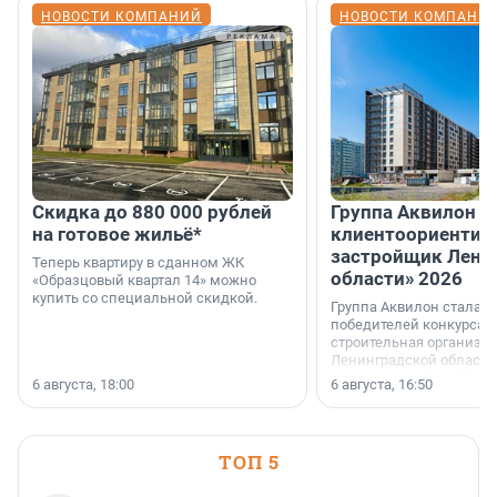
НОВОСТИ КОМПАНИЙ
НОВОСТИ КОМПАНИ
Скидка до 880 000 рублей
Группа Аквилон 
на готовое жильё*
клиентоориентир
застройщик Лени
Теперь квартиру в сданном ЖК
области» 2026
«Образцовый квартал 14» можно
купить со специальной скидкой.
Группа Аквилон стала 
победителей конкурса 
строительная организа
Ленинградской области 
номинации «Самый
6 августа, 18:00
6 августа, 16:50
клиентоориентированн
застройщик Ленинград
области».
ТОП 5