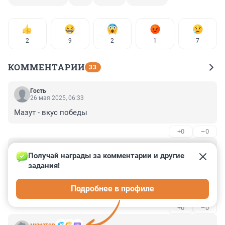
2
9
2
1
7
КОММЕНТАРИИ
33
Гость
26 мая 2025, 06:33
Мазут - вкус победы
+0
–0
Гость
25 мая 2025, 11:02
Получай награды за комментарии и другие 
задания!
Не пойму, чему тут аозмущаются. Море как никак 
называется Чёрным. После вытекания мазута море 
Подробнее в профиле
наконец-то стало соответствовать своему названию
+0
–0