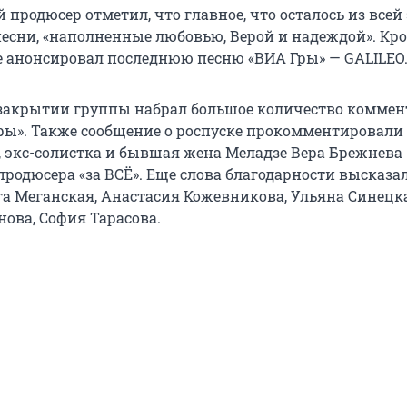
 продюсер отметил, что главное, что осталось из всей
песни, «наполненные любовью, Верой и надеждой». Кро
е анонсировал последнюю песню «ВИА Гры» — GALILEO
 закрытии группы набрал большое количество коммен
ры». Также сообщение о роспуске прокомментировал
, экс-солистка и бывшая жена Меладзе Вера Брежнева
родюсера «за ВСË». Еще слова благодарности высказал
а Меганская, Анастасия Кожевникова, Ульяна Синецка
нова, София Тарасова.