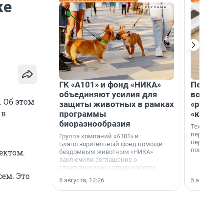
ке
ГК «А101» и фонд «НИКА»
Петер
объединяют усилия для
возвр
. Об этом
защиты животных в рамках
«раскл
 в
программы
«книж
биоразнообразия
Технолог
перестае
Группа компаний «А101» и
переходи
Благотворительный фонд помощи
повседне
оектом.
бездомным животным «НИКА»
заключили соглашение о
стратегическом сотрудничестве.
сем. Это
6 августа, 12:26
5 августа,