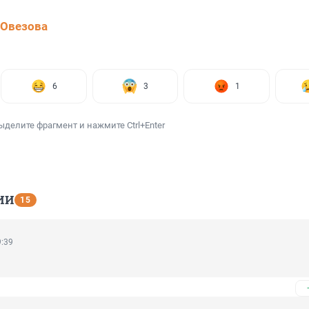
 Овезова
6
3
1
ыделите фрагмент и нажмите Ctrl+Enter
ИИ
15
9:39