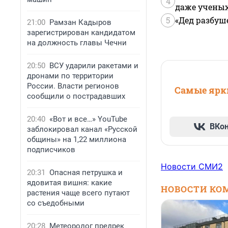
4
даже учены
5
«Дед разбуш
21:00
Рамзан Кадыров
зарегистрирован кандидатом
на должность главы Чечни
20:50
ВСУ ударили ракетами и
дронами по территории
России. Власти регионов
Самые ярки
сообщили о пострадавших
20:40
«Вот и все…» YouTube
ВКо
заблокировал канал «Русской
общины» на 1,22 миллиона
подписчиков
Новости СМИ2
20:31
Опасная петрушка и
ядовитая вишня: какие
НОВОСТИ КО
растения чаще всего путают
со съедобными
20:28
Метеоролог предрек