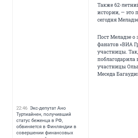
Также 62-летний
истории, — это 
сегодня Меладз
Пост Меладзе о
фанатов «ВИА Г
участницы. Так
поблагодарила п
участницы Ольг
Меседа Багауди
22:46
Экс-депутат Ано
Туртиайнен, получивший
статус беженца в РФ,
обвиняется в Финляндии в
совершении финансовых