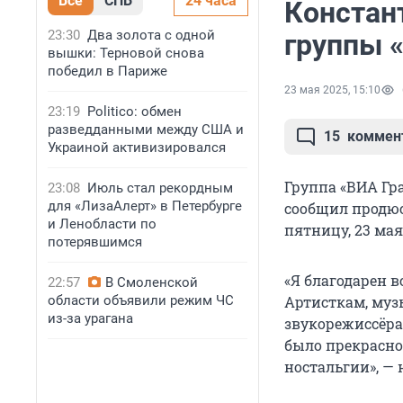
Все
СПБ
24 часа
Констан
23:30
Два золота с одной
группы 
вышки: Терновой снова
победил в Париже
23 мая 2025, 15:10
23:19
Politico: обмен
разведданными между США и
15
коммен
Украиной активизировался
Группа «ВИА Гра
23:08
Июль стал рекордным
для «ЛизаАлерт» в Петербурге
сообщил продюс
и Ленобласти по
пятницу, 23 мая
потерявшимся
«Я благодарен в
22:57
В Смоленской
области объявили режим ЧС
Артисткам, му
из-за урагана
звукорежиссёрам
было прекрасное
ностальгии», — 