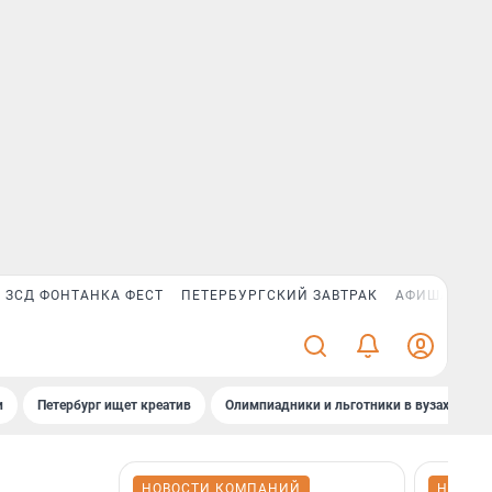
ЗСД ФОНТАНКА ФЕСТ
ПЕТЕРБУРГСКИЙ ЗАВТРАК
АФИША PLUS
и
Петербург ищет креатив
Олимпиадники и льготники в вузах СПб
НОВОСТИ КОМПАНИЙ
НОВОС