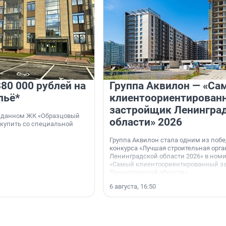
80 000 рублей на
Группа Аквилон — «Са
льё*
клиентоориентирован
застройщик Ленингра
 сданном ЖК «Образцовый
области» 2026
 купить со специальной
Группа Аквилон стала одним из поб
конкурса «Лучшая строительная орг
Ленинградской области 2026» в ном
«Самый клиентоориентированный з
Ленинградской области».
6 августа, 16:50