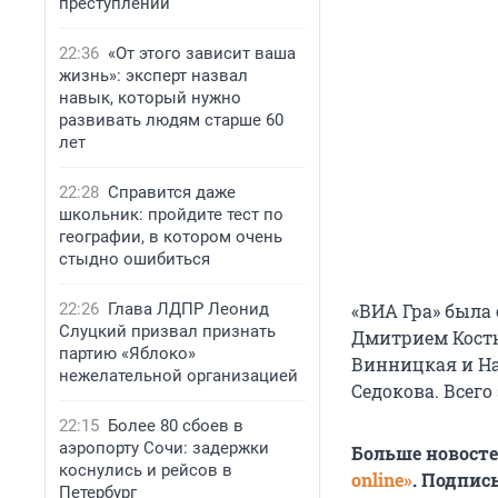
преступлений
22:36
«От этого зависит ваша
жизнь»: эксперт назвал
навык, который нужно
развивать людям старше 60
лет
22:28
Справится даже
школьник: пройдите тест по
географии, в котором очень
стыдно ошибиться
22:26
Глава ЛДПР Леонид
«ВИА Гра» была 
Слуцкий призвал признать
Дмитрием Костю
партию «Яблоко»
Винницкая и На
нежелательной организацией
Седокова. Всего
22:15
Более 80 сбоев в
аэропорту Сочи: задержки
Больше новост
коснулись и рейсов в
online»
. Подпис
Петербург