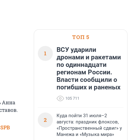
ТОП 5
ВСУ ударили
1
дронами и ракетами
по одиннадцати
регионам России.
Власти сообщили о
погибших и раненых
105 711
ь Анна
ставов.
Куда пойти 31 июля–2
2
августа: праздник флоксов,
 SPB
«Пространственный сдвиг» у
Манежа и «Музыка мира»