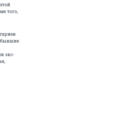
 этой
ме того,
.
тариев
и бывшие
и экс-
я,