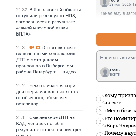
Гость
23 мая 2025, 1
21:32
В Ярославской области
Какая ему виагра
потушили резервуары НПЗ,
загоревшиеся в результате
«самой массовой атаки
БПЛА»
21:31
«Стоит скорая с
включенными мигалками»:
ДТП с мотоциклом
произошло в Выборгском
Гость
районе Петербурга — видео
Войти
21:21
Чем отличается корм
для стерилизованных котов
Кому призна
от обычного, объясняет
1
август
ветеринар
2
«Меня бесил
21:11
Смертельное ДТП на
Его номинир
3
КАД: человек погиб в
«Вор» Чухра
результате столкновения трех
Почему внут
машин