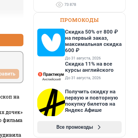
73 878
ПРОМОКОДЫ
+2
–0
Скидка 50% от 800 ₽
на первый заказ,
максимальная скидка
600 ₽
До 31 августа, 2026
Скидка 11% на все
курсы английского
равить
До 31 августа, 2026
Получить скидку на
оскоп на
первую и повторную
покупку билетов на
Яндекс Афише
ых дочек»
го фильма
Все промокоды
 удивила