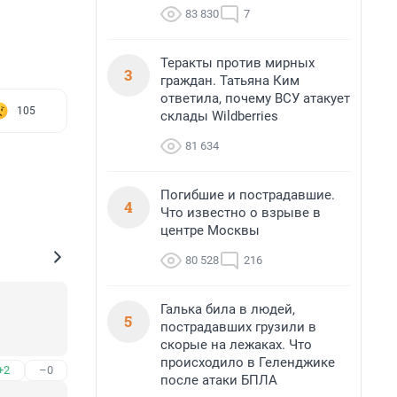
83 830
7
Теракты против мирных
3
граждан. Татьяна Ким
ответила, почему ВСУ атакует
105
склады Wildberries
81 634
Погибшие и пострадавшие.
4
Что известно о взрыве в
центре Москвы
80 528
216
Галька била в людей,
5
пострадавших грузили в
скорые на лежаках. Что
происходило в Геленджике
+2
–0
после атаки БПЛА