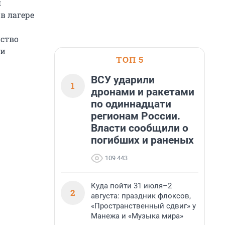
я
в лагере
ство
 и
ТОП 5
ВСУ ударили
1
дронами и ракетами
по одиннадцати
регионам России.
Власти сообщили о
погибших и раненых
109 443
Куда пойти 31 июля–2
2
августа: праздник флоксов,
«Пространственный сдвиг» у
Манежа и «Музыка мира»