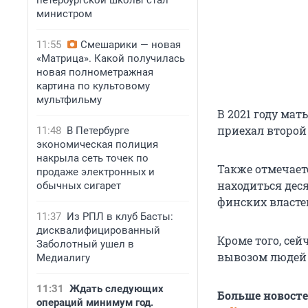
петербургской школы стал
министром
11:55
Смешарики — новая
«Матрица». Какой получилась
новая полнометражная
картина по культовому
мультфильму
В 2021 году мат
приехал второй
11:48
В Петербурге
экономическая полиция
накрыла сеть точек по
Также отмечаетс
продаже электронных и
находиться дес
обычных сигарет
финских власте
11:37
Из РПЛ в клуб Басты:
дисквалифицированный
Кроме того, сей
Заболотный ушел в
вывозом людей 
Медиалигу
11:31
Ждать следующих
Больше новост
операций минимум год.