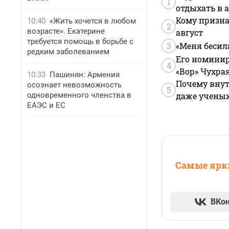
1
отдыхать в а
Кому призна
10:40
«Жить хочется в любом
2
возрасте». Екатерине
август
требуется помощь в борьбе с
3
«Меня бесил
редким заболеванием
Его номинир
4
«Вор» Чухра
10:33
Пашинян: Армения
Почему внут
осознает невозможность
5
одновременного членства в
даже учены
ЕАЭС и ЕС
Самые ярки
ВКо