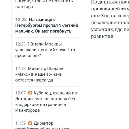
августе, чтобы не потратить
По данным прав
лето зря
проходящей там
аль-Хол на севе
12:28
На границе с
несовершенноле
Петербургом пропал 9-летний
условиях, где н
мальчик. Он мог погибнуть
развития.
12:23
Жители Москвы
услышали громкий звук. Что
произошло?
12:18
Министр Шадаев:
«Макс» в нашей жизни
остается навсегда
12:07
Кубинец, ехавший из
Эстонии, чуть не остался без
«подарков» на границе в
Ивангороде
11:59
Директор