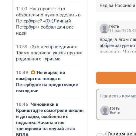
Рад за Россию и
11:00
Наш проект: Что
обязательно нужно сделать в
Петербурге? «(От)Личный
Петербург» собрал для вас
Гость
16 мая 2025, 0
идеи
Вроде, в этом л
аббревиатуре кот
10:58
«Это несправедливо»:
выяснять. Что он
Трамп подписал указы против
пусть там и оста
родильного туризма
10:49
Не жарко, но
комфортно: погода в
Петербурге на предстоящие
выходные
10:46
Чиновники в
Гость
Кронштадте осмотрели школы
Войти
и детсады, особенно их
подвалы. Начинаются
тренировки на случай атак
«Туризм не 
БПЛА