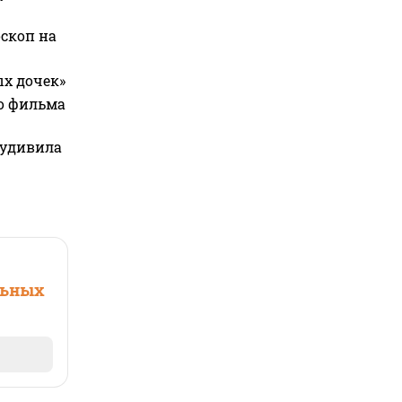
оскоп на
ых дочек»
го фильма
 удивила
льных