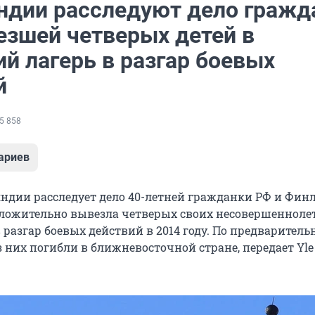
ндии расследуют дело гражд
езшей четверых детей в
й лагерь в разгар боевых
й
5 858
ариев
дии расследует дело 40-летней гражданки РФ и Фин
ложительно вывезла четверых своих несовершенноле
в разгар боевых действий
в 2014 году
. По предварител
 них погибли в ближневосточной стране, передает Yle