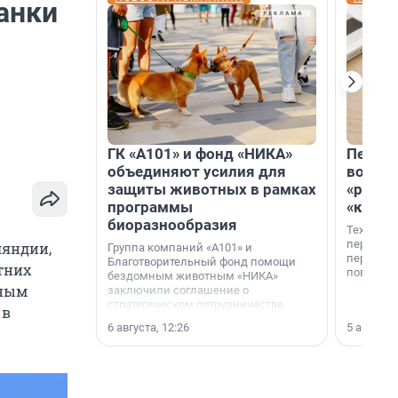
анки
ГК «А101» и фонд «НИКА»
Петер
объединяют усилия для
возвр
защиты животных в рамках
«раскл
программы
«книж
биоразнообразия
Технолог
перестае
ляндии,
Группа компаний «А101» и
переходи
Благотворительный фонд помощи
тних
повседне
бездомным животным «НИКА»
ьным
заключили соглашение о
стратегическом сотрудничестве.
 в
6 августа, 12:26
5 августа,