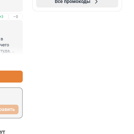
Все промокоды
+3
–0
в 
чего 
уда, 
+4
–0
равить
ут