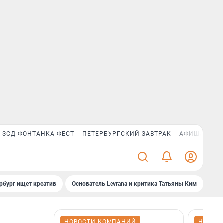
ЗСД ФОНТАНКА ФЕСТ
ПЕТЕРБУРГСКИЙ ЗАВТРАК
АФИША PLUS
рбург ищет креатив
Основатель Levrana и критика Татьяны Ким
Зач
НОВОСТИ КОМПАНИЙ
НОВОС