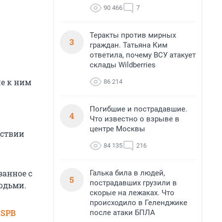
90 466
7
Теракты против мирных
3
граждан. Татьяна Ким
ответила, почему ВСУ атакует
склады Wildberries
же к ним
86 214
Погибшие и пострадавшие.
4
Что известно о взрыве в
центре Москвы
йствии
84 135
216
занное с
Галька била в людей,
5
пострадавших грузили в
юдьми.
скорые на лежаках. Что
происходило в Геленджике
 SPB
после атаки БПЛА