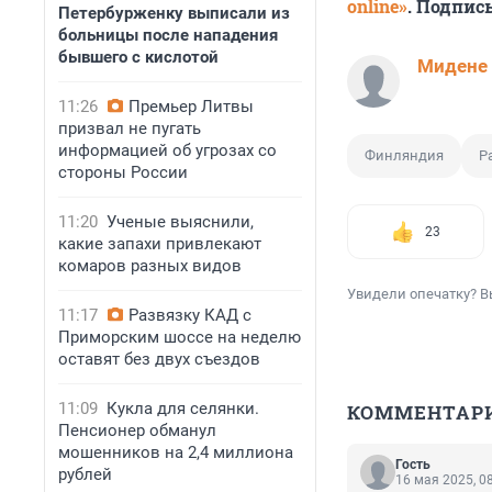
online»
. Подпис
Петербурженку выписали из
больницы после нападения
бывшего с кислотой
Мидене
11:26
Премьер Литвы
призвал не пугать
информацией об угрозах со
Финляндия
Р
стороны России
11:20
Ученые выяснили,
23
какие запахи привлекают
комаров разных видов
Увидели опечатку? В
11:17
Развязку КАД с
Приморским шоссе на неделю
оставят без двух съездов
11:09
Кукла для селянки.
КОММЕНТАР
Пенсионер обманул
мошенников на 2,4 миллиона
Гость
рублей
16 мая 2025, 0