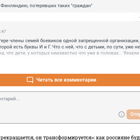
 Финляндию, потерявших таких "граждан"
2:47
агере члены семей боевиков одной запрещенной организации, 
орой есть буквы И и Г. Что с ней, что с детьми, по сути, уже не
а, что дети, у которых неизвестно что уже в головах... Уехали т
ются, не важно в каких условиях.
Читать все комментарии
Отп
прекращается, он трансформируется»: как россияне буд