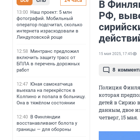
Все
СПБ
24 часа
В Финля
13:00
Наш проект: 5 млн
РФ, выв
фотографий. Мобильный
сирийски
оператор подсчитал, сколько
интернета израсходовали в
действи
Линдуловской роще
12:58
Минтранс предложил
15 мая 2025, 17:45
включить защиту трасс от
БПЛА в перечень дорожных
8
коммент
работ
12:47
Юная самокатчица
Полиция Финлян
выехала на перекрёсток в
которая предпо
Колпино и попала в больницу.
детей в Сирию 
Она в тяжёлом состоянии
данным, двое из
12:40
В Финляндии
четверг,
15 мая
.
восстанавливают болота у
границы — для обороны