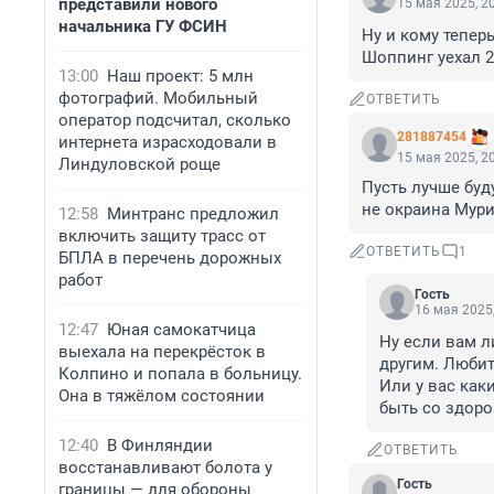
представили нового
15 мая 2025, 2
начальника ГУ ФСИН
Ну и кому теперь
Шоппинг уехал 2
13:00
Наш проект: 5 млн
фотографий. Мобильный
ОТВЕТИТЬ
оператор подсчитал, сколько
281887454
интернета израсходовали в
15 мая 2025, 2
Линдуловской роще
Пусть лучше буду
не окраина Мури
12:58
Минтранс предложил
включить защиту трасс от
ОТВЕТИТЬ
1
БПЛА в перечень дорожных
работ
Гость
16 мая 2025,
12:47
Юная самокатчица
Ну если вам л
выехала на перекрёсток в
другим. Любит
Колпино и попала в больницу.
Или у вас как
Она в тяжёлом состоянии
быть со здоро
12:40
В Финляндии
ОТВЕТИТЬ
восстанавливают болота у
Гость
границы — для обороны