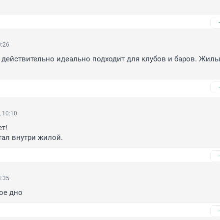
0:26
действительно идеально подходит для клубов и баров. Жилы
 10:10
т!

тал внутри жилой.
3:35
ое дно