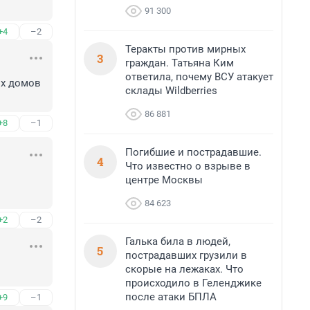
91 300
+4
–2
Теракты против мирных
3
граждан. Татьяна Ким
ответила, почему ВСУ атакует
х домов 
склады Wildberries
86 881
+8
–1
Погибшие и пострадавшие.
4
Что известно о взрыве в
центре Москвы
84 623
+2
–2
Галька била в людей,
5
пострадавших грузили в
скорые на лежаках. Что
происходило в Геленджике
после атаки БПЛА
+9
–1