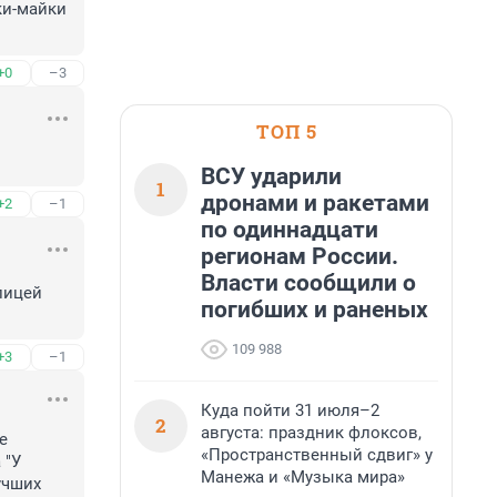
и-майки 
+0
–3
ТОП 5
ВСУ ударили
1
дронами и ракетами
+2
–1
по одиннадцати
регионам России.
Власти сообщили о
лицей 
погибших и раненых
109 988
+3
–1
Куда пойти 31 июля–2
2
августа: праздник флоксов,
 
«Пространственный сдвиг» у
"У 
Манежа и «Музыка мира»
чших 