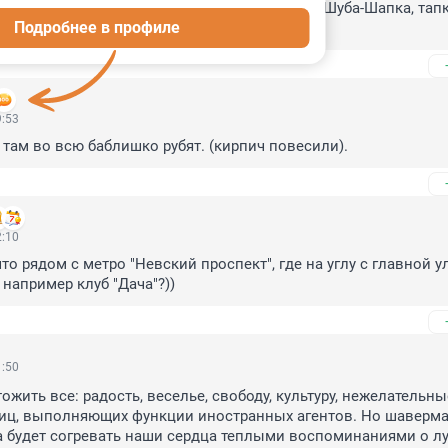
рговлю: комиссионки-секондхенды, ярмарка Шуба-Шапка, тапк
Подробнее в профиле
9:53
там во всю баблишко рубят. (кирпич повесили).
2:10
что рядом с метро "Невский проспект", где на углу с главной у
например клуб "Дача"?))
1:50
жить все: радость, веселье, свободу, культуру, нежелательные
иц, выполняющих функции иностранных агентов. Но шаверма 
 будет согревать наши сердца теплыми воспоминаниями о лу