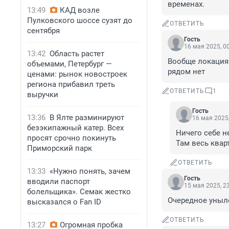
временах.
13:49
КАД возле
Пулковского шоссе сузят до
ОТВЕТИТЬ
сентября
Гость
16 мая 2025, 0
13:42
Область растет
Вообще локация 
объемами, Петербург —
рядом нет
ценами: рынок новостроек
региона прибавил треть
ОТВЕТИТЬ
1
выручки
Гость
13:36
В Ялте разминируют
16 мая 2025,
безэкипажный катер. Всех
Ничего себе не
просят срочно покинуть
Там весь квар
Приморский парк
ОТВЕТИТЬ
13:33
«Нужно понять, зачем
Гость
вводили паспорт
15 мая 2025, 2
болельщика». Семак жестко
Очередное уныл
высказался о Fan ID
ОТВЕТИТЬ
13:27
Огромная пробка