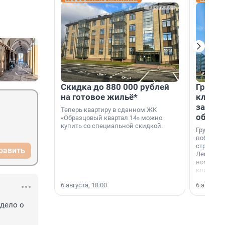
Скидка до 880 000 рублей
Группа
на готовое жильё*
клиен
застро
Теперь квартиру в сданном ЖК
област
«Образцовый квартал 14» можно
купить со специальной скидкой.
Группа А
победите
строител
равить
Ленингра
номинац
клиенто
застройщ
6 августа, 18:00
6 августа,
области»
дело о 