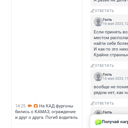
А разве не дела
ОТВЕТИТЬ
Гость
16 мая 2025, 1
Если принять во
местом располаг
найти себе более
И как-то это ник
Крайне странные
ОТВЕТИТЬ
Гость
16 мая 2025, 1
вообще не поним
рядом нет, как 
ОТВЕТИТЬ
14:25
На КАД фургоны
бились о КАМАЗ, ограждение
Гость
16 мая 2025, 0
и друг о друга. Погиб водитель
Получай наг
Чего мудрить?
