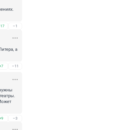
ениях. 
+17
–1
итера, а 
+7
–11
нужны 
еатры. 
Может 
+9
–3