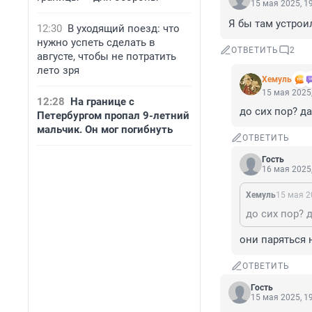
15 мая 2025, 1
Я бы там устрои
12:30
В уходящий поезд: что
нужно успеть сделать в
ОТВЕТИТЬ
2
августе, чтобы не потратить
лето зря
Xемуль
15 мая 2025,
12:28
На границе с
до сих пор? да
Петербургом пропал 9-летний
мальчик. Он мог погибнуть
ОТВЕТИТЬ
Гость
16 мая 2025,
Xемуль
15 мая 2
до сих пор? 
они паряться 
ОТВЕТИТЬ
Гость
15 мая 2025, 1