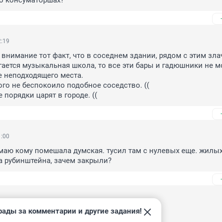
 о консуматоршах?
2:19
 внимание тот факт, что в соседнем здании, рядом с этим зла
ается музыкальная школа, то все эти бары и гадюшники не мо
 неподходящего места. 

ого не беспокоило подобное соседство. ((

 порядки царят в городе. ((
1:00
аю кому помешала думская. тусил там с нулевых еще. жилых
на рубинштейна, зачем закрыли?
9:55
рады за комментарии и другие задания!