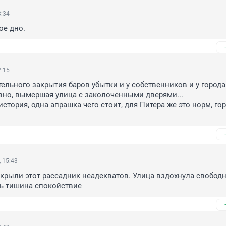
3:34
ое дно.
2:15
тельного закрытия баров убытки и у собственников и у города.
но, вымершая улица с заколоченными дверями...

 история, одна апрашка чего стоит, для Питера же это норм, гор
 15:43
крыли этот рассадник неадекватов. Улица вздохнула свободно
ь тишина спокойствие