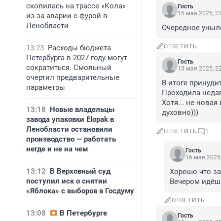
скопилась на трассе «Кола»
Гость
15 мая 2025, 2
из-за аварии с фурой в
Ленобласти
Очередное уныл
ОТВЕТИТЬ
13:23
Расходы бюджета
Петербурга в 2027 году могут
Гость
сократиться. Смольный
15 мая 2025, 2
очертил предварительные
В итоге принуди
параметры
Проходила недав
Хотя... не новая
13:18
Новые владельцы
духовно)))
завода упаковки Elopak в
Ленобласти остановили
ОТВЕТИТЬ
1
производство — работать
негде и не на чем
Гость
16 мая 2025,
13:12
В Верховный суд
Хорошо что за
поступил иск о снятии
Вечером идёш
«Яблока» с выборов в Госдуму
ОТВЕТИТЬ
13:08
В Петербурге
Гость