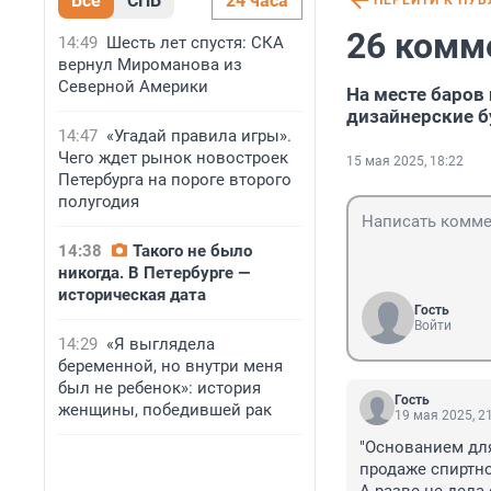
Все
СПБ
24 часа
ПЕРЕЙТИ К ПУ
26 комм
14:49
Шесть лет спустя: СКА
вернул Мироманова из
Северной Америки
На месте баров
дизайнерские б
14:47
«Угадай правила игры».
Чего ждет рынок новостроек
15 мая 2025, 18:22
Петербурга на пороге второго
полугодия
14:38
Такого не было
никогда. В Петербурге —
историческая дата
Гость
Войти
14:29
«Я выглядела
беременной, но внутри меня
был не ребенок»: история
Гость
женщины, победившей рак
19 мая 2025, 2
"Основанием для
продаже спиртно