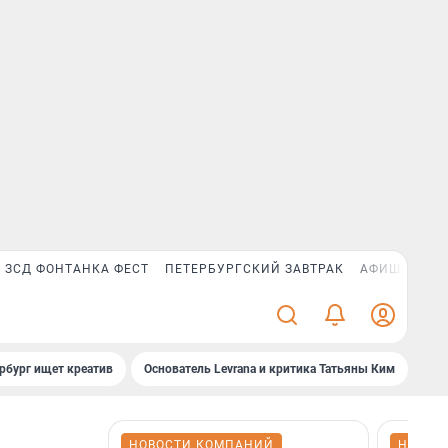
ЗСД ФОНТАНКА ФЕСТ
ПЕТЕРБУРГСКИЙ ЗАВТРАК
АФИША PLUS
рбург ищет креатив
Основатель Levrana и критика Татьяны Ким
Зач
НОВОСТИ КОМПАНИЙ
НОВОС