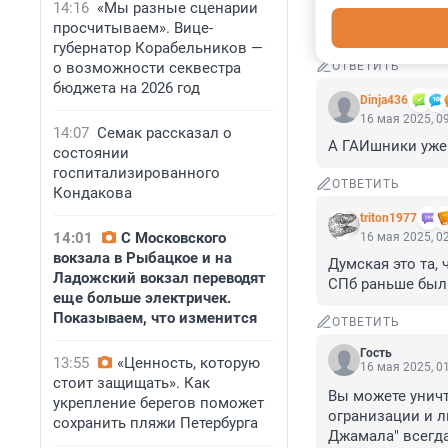
14:16
«Мы разные сценарии
Откройте там то
просчитываем». Вице-
и проч.
губернатор Корабельников —
о возможности секвестра
ОТВЕТИТЬ
бюджета на 2026 год
Dinja436
16 мая 2025, 0
14:07
Семак рассказал о
А ГАИшники уже 
состоянии
госпитализированного
ОТВЕТИТЬ
Кондакова
triton1977
14:01
С Московского
16 мая 2025, 0
вокзала в Рыбацкое и на
Думская это та, 
Ладожский вокзал переводят
СПб раньше был 
еще больше электричек.
Показываем, что изменится
ОТВЕТИТЬ
Гость
13:55
«Ценность, которую
16 мая 2025, 0
стоит защищать». Как
Вы можете уничто
укрепление берегов поможет
огранизации и л
сохранить пляжи Петербурга
Джамала" всегда