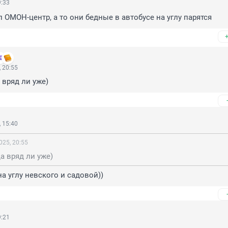
9:33
л ОМОН-центр, а то они бедные в автобусе на углу парятся
 20:55
 вряд ли уже)
 15:40
025, 20:55
да вряд ли уже)
на углу невского и садовой))
9:21