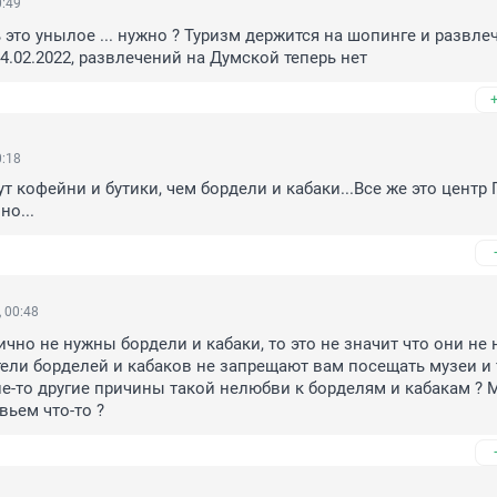
0:49
 это унылое ... нужно ? Туризм держится на шопинге и развлеч
4.02.2022, развлечений на Думской теперь нет
0:18
т кофейни и бутики, чем бордели и кабаки...Все же это центр П
но...
 00:48
ично не нужны бордели и кабаки, то это не значит что они не 
ели борделей и кабаков не запрещают вам посещать музеи и т
ие-то другие причины такой нелюбви к борделям и кабакам ? 
вьем что-то ?