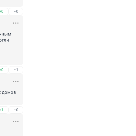
+0
–0
чным 
гли 
+0
–1
 домов 
+1
–0