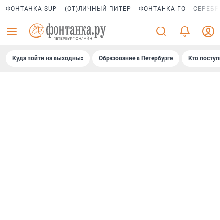
ФОНТАНКА SUP
(ОТ)ЛИЧНЫЙ ПИТЕР
ФОНТАНКА ГО
СЕРЕБР
Куда пойти на выходных
Образование в Петербурге
Кто поступ