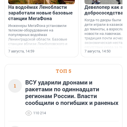
На водоёмах Ленобласти
Девелопер как ар
заработали новые базовые
добрососедства
станции МегаФона
Когда-то дворы были ме
дети играли в казаков-
Инженеры МегаФона установили
до темноты, а взрослые
телеком-оборудование на
новости на лавочках. В 1
популярных водоёмах
традиция почти исчезл
Ленинградской области. Базовые
экономическая нестаби
станции вблизи Лемболовского и
отсутствие ухода за те
Раздолинского озёр, а также
7 августа, 14:59
7 августа, 14:50
сделали своё дело.
недалеко от Большого Тосненского
водопада.
ТОП 5
ВСУ ударили дронами и
1
ракетами по одиннадцати
регионам России. Власти
сообщили о погибших и раненых
110 214