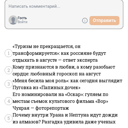
Гость
Отправить
Войти
«Туризм не прекращается, он
1
трансформируется»: как россияне будут
отдыхать в августе — ответ эксперта
Кому признаются в любви, а кому разобьют
2
сердце: любовный гороскоп на август
«Меня бесила моя роль»: как сегодня выглядит
3
Пуговка из «Папиных дочек»
Его номинировали на «Оскар»: гуляем по
4
местам съемок культового фильма «Вор»
Чухрая — фоторепортаж
Почему внутри Урана и Нептуна идут дожди
5
из алмазов? Разгадка удивила даже ученых