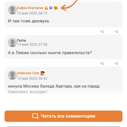
Кафка Корчагин
13 мая 2025, 08:10
И там тоже движуха.
+2
–0
Гость
13 мая 2025, 07:58
А в Ливии сколько нынче правительств?
+2
–0
Unknown User
13 мая 2025, 06:52
кинула Москва Халеда Хавтара, зря на парад 
приезжал, выходит
+5
–0
Читать все комментарии