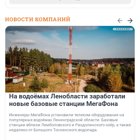
НОВОСТИ КОМПАНИЙ
На водоёмах Ленобласти заработали
новые базовые станции МегаФона
Инженеры МегаФона установили телеком-оборудование на
популярных водоёмах Ленинградской области. Базовые
станции вблизи Лемболовского и Раздолинского озёр, а также
недалеко от Большого Тосненского водопада.