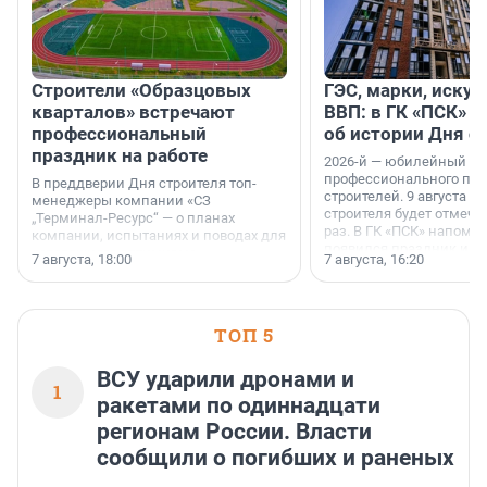
Строители «Образцовых
ГЭС, марки, искус
кварталов» встречают
ВВП: в ГК «ПСК» р
профессиональный
об истории Дня с
праздник на работе
2026-й — юбилейный го
профессионального пр
В преддверии Дня строителя топ-
строителей. 9 августа 2
менеджеры компании «СЗ
строителя будет отмечат
„Терминал-Ресурс“ — о планах
раз. В ГК «ПСК» напомни
компании, испытаниях и поводах для
появился праздник и к
осторожного оптимизма.
7 августа, 18:00
7 августа, 16:20
поменялась роль строит
ТОП 5
ВСУ ударили дронами и
1
ракетами по одиннадцати
регионам России. Власти
сообщили о погибших и раненых