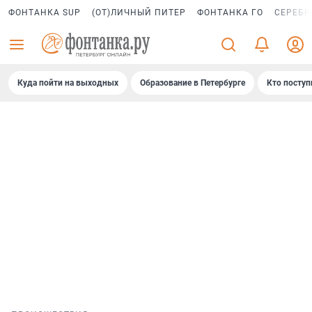
ФОНТАНКА SUP
(ОТ)ЛИЧНЫЙ ПИТЕР
ФОНТАНКА ГО
СЕРЕБР
Куда пойти на выходных
Образование в Петербурге
Кто поступ