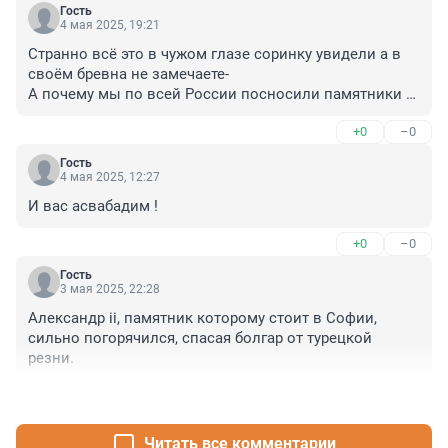
Гость
4 мая 2025, 19:21
Странно всё это в чужом глазе соринку увидели а в 
своём бревна не замечаете-

А почему мы по всей России посносили памятники 
плохим царям- Сталину пластмассовому ленину- 
+0
–0
Берии ведь это история России-
Гость
4 мая 2025, 12:27
И вас асвабадим !
+0
–0
Гость
3 мая 2025, 22:28
Александр ii, памятник которому стоит в Софии, 
сильно погорячился, спасая болгар от турецкой 
резни.
+3
–4
Читать все комментарии