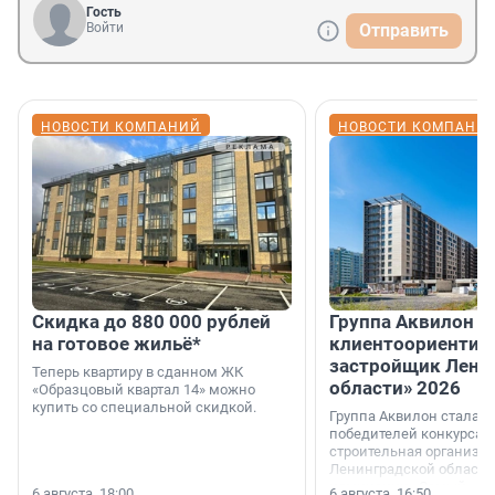
Гость
Войти
Отправить
НОВОСТИ КОМПАНИЙ
НОВОСТИ КОМПАНИ
Скидка до 880 000 рублей
Группа Аквилон 
на готовое жильё*
клиентоориентир
застройщик Лени
Теперь квартиру в сданном ЖК
области» 2026
«Образцовый квартал 14» можно
купить со специальной скидкой.
Группа Аквилон стала 
победителей конкурса 
строительная организа
Ленинградской области 
номинации «Самый
6 августа, 18:00
6 августа, 16:50