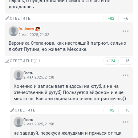
тефаль, о существовании психолога я бы и не 
догадалась...
+82
–6
ОТВЕТИТЬ
Dr. Jones
2 мая 2025, 21:32
Вероника Степанова, как настоящий патриот, сильно 
любит Путина, но живёт в Мексике.
+124
–15
ОТВЕТИТЬ
11
Гость
2 мая 2025, 21:38
Конечно и записывает видосы на ютуб, а не на 
отечественный рутуб) Пользуется айфоном и еще 
много че. Все они одинаково очень патриотичны))
+92
–15
ОТВЕТИТЬ
Гость
2 мая 2025, 21:58
не завидуй, перекуси желудями и прячься от тцк