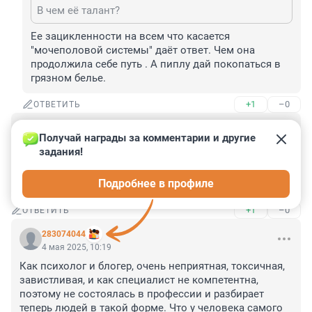
В чем её талант?
Ее зацикленности на всем что касается 
"мочеполовой системы" даёт ответ. Чем она 
продолжила себе путь . А пиплу дай покопаться в 
грязном белье.
+1
–0
ОТВЕТИТЬ
Гость
4 мая 2025, 11:32
Получай награды за комментарии и другие 
задания!
Вероника Степанова родилась в Казани а не в 
Ленинграде)) . Об этом она сама лично говорила на 
Подробнее в профиле
своём YouTube канале.
+1
–0
ОТВЕТИТЬ
283074044
4 мая 2025, 10:19
Как психолог и блогер, очень неприятная, токсичная, 
завистливая, и как специалист не компетентна, 
поэтому не состоялась в профессии и разбирает 
теперь людей в такой форме. Что у человека самого 