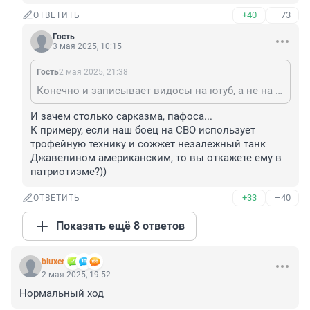
+40
–73
ОТВЕТИТЬ
Гость
3 мая 2025, 10:15
Гость
2 мая 2025, 21:38
Конечно и записывает видосы на ютуб, а не на отечественный рутуб) Пользуется айфоном и еще много че. Все они одинаково очень патриотичны))
И зачем столько сарказма, пафоса...

К примеру, если наш боец на СВО использует 
трофейную технику и сожжет незалежный танк 
Джавелином американским, то вы откажете ему в 
патриотизме?))
+33
–40
ОТВЕТИТЬ
Показать ещё 8 ответов
bluxer
2 мая 2025, 19:52
Нормальный ход