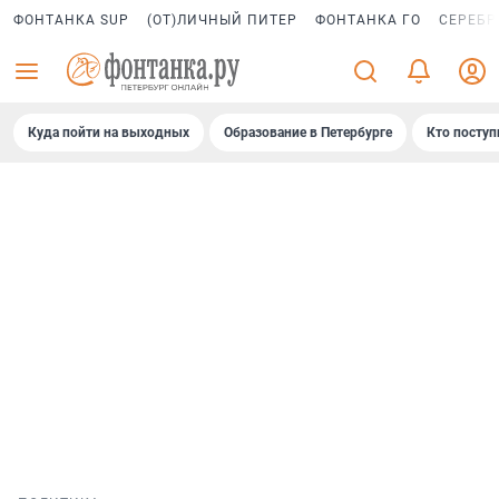
ФОНТАНКА SUP
(ОТ)ЛИЧНЫЙ ПИТЕР
ФОНТАНКА ГО
СЕРЕБР
Куда пойти на выходных
Образование в Петербурге
Кто поступ