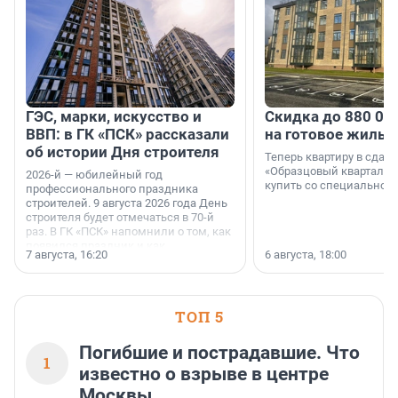
ГЭС, марки, искусство и
Скидка до 880 00
ВВП: в ГК «ПСК» рассказали
на готовое жильё
об истории Дня строителя
Теперь квартиру в сда
«Образцовый квартал 1
2026-й — юбилейный год
купить со специальной 
профессионального праздника
строителей. 9 августа 2026 года День
строителя будет отмечаться в 70-й
раз. В ГК «ПСК» напомнили о том, как
появился праздник и как
7 августа, 16:20
6 августа, 18:00
поменялась роль строительства.
ТОП 5
Погибшие и пострадавшие. Что
1
известно о взрыве в центре
Москвы