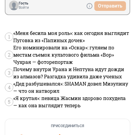
Гость
Отправить
Войти
«Меня бесила моя роль»: как сегодня выглядит
1
Пуговка из «Папиных дочек»
Его номинировали на «Оскар»: гуляем по
2
местам съемок культового фильма «Вор»
Чухрая — фоторепортаж
Почему внутри Урана и Нептуна идут дожди
3
из алмазов? Разгадка удивила даже ученых
«Дед разбушевался»: SHAMAN довел Мизулину
4
— что он натворил
«Я крутая»: певица Жасмин здорово похудела
5
— как она выглядит теперь
ПРИСОЕДИНИТЬСЯ