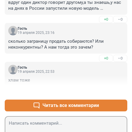
вдруг один диктор говорит другому,а ты знаешь,у нас 
на днях в России запустили новую модель 
авто,ЛАДА-Искра называется!Ух,ты!Как здорово!-
+0
–0
ответил собеседник.Прорыв!Японцы и немцы 
трепещут от страха.
Гость
19 апреля 2025, 23:16
сколько заграницу продать собираются? Или 
неконкурентны? А нам тогда это зачем?
+0
–0
Гость
19 апреля 2025, 22:53
хлам тоже
+0
–0
Читать все комментарии