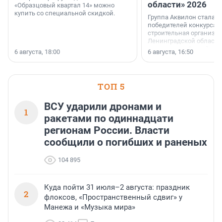
области» 2026
«Образцовый квартал 14» можно
купить со специальной скидкой.
Группа Аквилон стала 
победителей конкурса 
строительная организа
Ленинградской области 
номинации «Самый
6 августа, 18:00
6 августа, 16:50
клиентоориентированн
застройщик Ленинград
области».
ТОП 5
ВСУ ударили дронами и
1
ракетами по одиннадцати
регионам России. Власти
сообщили о погибших и раненых
104 895
Куда пойти 31 июля–2 августа: праздник
2
флоксов, «Пространственный сдвиг» у
Манежа и «Музыка мира»